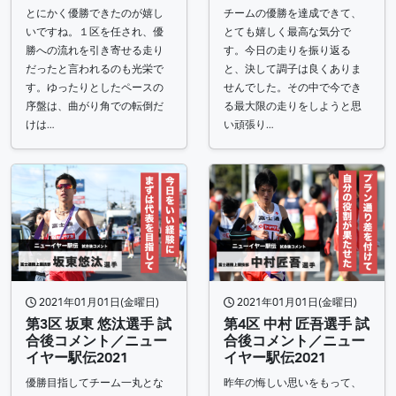
とにかく優勝できたのが嬉し
チームの優勝を達成できて、
いですね。１区を任され、優
とても嬉しく最高な気分で
勝への流れを引き寄せる走り
す。今日の走りを振り返る
だったと言われるのも光栄で
と、決して調子は良くありま
す。ゆったりとしたペースの
せんでした。その中で今でき
序盤は、曲がり角での転倒だ
る最大限の走りをしようと思
けは…
い頑張り…
2021年01月01日(金曜日)
2021年01月01日(金曜日)
第3区 坂東 悠汰選手 試
第4区 中村 匠吾選手 試
合後コメント／ニュー
合後コメント／ニュー
イヤー駅伝2021
イヤー駅伝2021
優勝目指してチーム一丸とな
昨年の悔しい思いをもって、