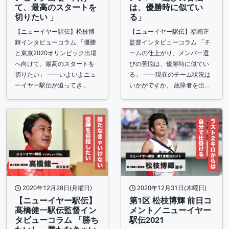
て、最高のスタートを
は、優勝時に似てい
切りたい 」
る」
【ニューイヤー駅伝】松枝博
【ニューイヤー駅伝】福嶋正
輝インタビューコラム 「優勝
監督インタビューコラム 「チ
と東京2020オリンピック出場
ームの仕上がり、メンバー選
へ向けて、最高のスタートを
びの苦悩は、優勝時に似てい
切りたい」 ――いよいよニュ
る」 ――現在のチーム状況は
ーイヤー駅伝が迫ってき…
いかがですか。 故障者を出…
2020年12月28日(月曜日)
2020年12月31日(木曜日)
【ニューイヤー駅伝】
第1区 松枝博輝 前日コ
髙橋健一駅伝監督イン
メント／ニューイヤー
タビューコラム 「勝ち
駅伝2021​