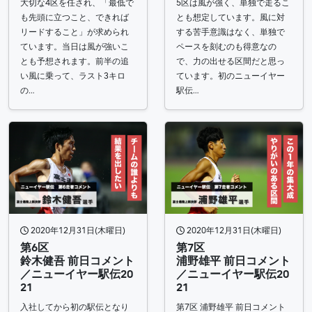
大切な4区を任され、「最低で
5区は風が強く、単独で走るこ
も先頭に立つこと、できれば
とも想定しています。風に対
リードすること」が求められ
する苦手意識はなく、単独で
ています。当日は風が強いこ
ペースを刻むのも得意なの
とも予想されます。前半の追
で、力の出せる区間だと思っ
い風に乗って、ラスト3キロ
ています。初のニューイヤー
の…
駅伝…
2020年12月31日(木曜日)
2020年12月31日(木曜日)
第6区
第7区
鈴木健吾 前日コメント
浦野雄平 前日コメント
／ニューイヤー駅伝20
／ニューイヤー駅伝20
21​
21
入社してから初の駅伝となり
第7区 浦野雄平 前日コメント