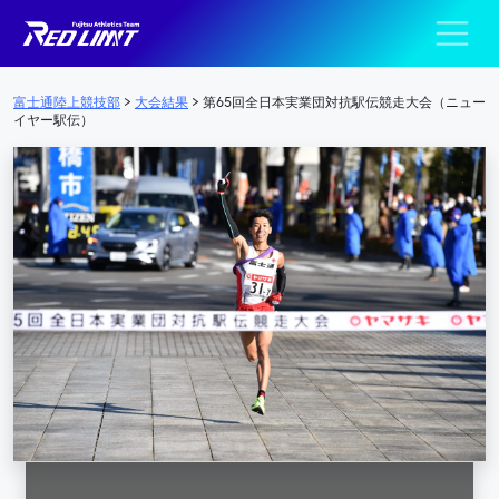
陸上競技部 – Fujits
メインナビゲーション
富士通陸上競技部
>
大会結果
>
第65回全日本実業団対抗駅伝競走大会（ニュー
イヤー駅伝）