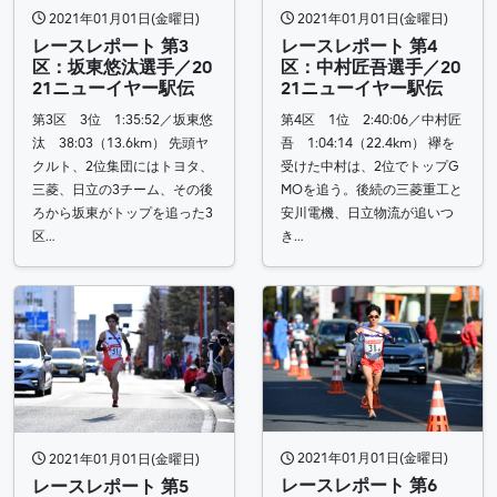
2021年01月01日(金曜日)
2021年01月01日(金曜日)
レースレポート 第3
レースレポート 第4
区：坂東悠汰選手／20
区：中村匠吾選手／20
21ニューイヤー駅伝
21ニューイヤー駅伝
第3区 3位 1:35:52／坂東悠
第4区 1位 2:40:06／中村匠
汰 38:03（13.6km） 先頭ヤ
吾 1:04:14（22.4km） 襷を
クルト、2位集団にはトヨタ、
受けた中村は、2位でトップG
三菱、日立の3チーム、その後
MOを追う。後続の三菱重工と
ろから坂東がトップを追った3
安川電機、日立物流が追いつ
区…
き…
2021年01月01日(金曜日)
2021年01月01日(金曜日)
レースレポート 第6
レースレポート 第5