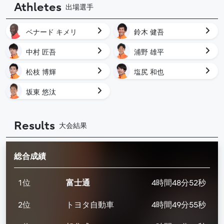
Athletes
出場選手
ベナード キメリ
鈴木 健吾
中村 匠吾
浦野 雄平
松枝 博輝
塩尻 和也
坂東 悠汰
Results
大会結果
総合成績
1位
富士通
4時間48分52秒
2位
トヨタ自動車
4時間49分55秒