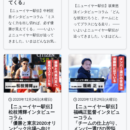
てくる」
【ニューイヤー駅伝】坂東悠
【ニューイヤー駅伝】中村匠
汰インタビューコラム 「どん
吾インタビューコラム 「ミス
な状況だろうと、チームにと
なく力を出し切れば、必ず優
ってプラスになる走り」 ――
勝が見えてくる」 ――いよい
いよいよニューイヤー駅伝が
よニューイヤー駅伝が迫って
迫ってきました。いまはどん…
きました。いまはどんなお気…
2020年12月24日(木曜日)
2020年12月29日(火曜日)
【ニューイヤー駅伝】
【ニューイヤー駅伝】
松枝博輝インタビュー
福嶋正監督インタビュ
コラム
ーコラム
「優勝と東京2020オリ
「チームの仕上がり、
ンピック出場へ向け
メンバー選びの苦悩