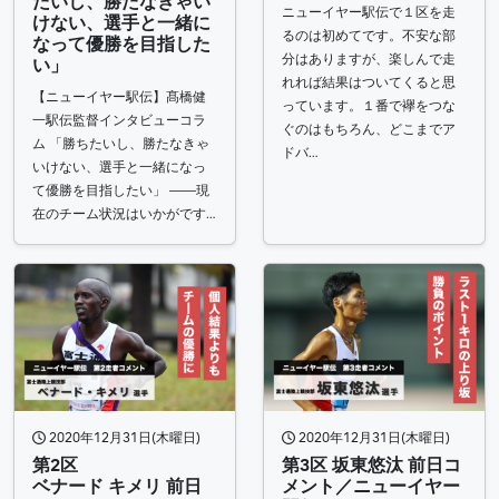
たいし、勝たなきゃい
ニューイヤー駅伝で１区を走
けない、選手と一緒に
るのは初めてです。不安な部
なって優勝を目指した
分はありますが、楽しんで走
い」
れれば結果はついてくると思
【ニューイヤー駅伝】髙橋健
っています。１番で襷をつな
一駅伝監督インタビューコラ
ぐのはもちろん、どこまでア
ム 「勝ちたいし、勝たなきゃ
ドバ…
いけない、選手と一緒になっ
て優勝を目指したい」 ――現
在のチーム状況はいかがです…
2020年12月31日(木曜日)
2020年12月31日(木曜日)
第2区
第3区 坂東悠汰 前日コ
ベナード キメリ 前日
メント／ニューイヤー