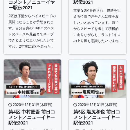
コメント／ニューイヤ
駅伝2021​
ー駅伝2021​
重要な3区を任され、優勝を狙
2区は序盤からハイスピードの
える位置で匠吾さんに襷を渡
展開になることが予想されま
したいと思っています。前半
す。自分自身の10キロのベス
からスピードを出して積極的
トのペースを最後までキープ
に走りながらも、ラスト1キロ
できるような走りがしたいで
の上り坂も意識したいですね…
すね。2年前に2区を走った…
2020年12月31日(木曜日)
2020年12月31日(木曜日)
第4区 中村匠吾 前日コ
第5区 塩尻和也 前日コ
メント／ニューイヤー
メント／ニューイヤー
駅伝2021
駅伝2021