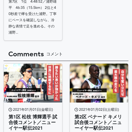
第7区 1位 4:48:52／浦野雄
平 46:35（15.5km） 2位と4
0秒差で襷を受けた浦野。丁寧
にペースを確認しながら、冷
静な表情で足を進める。その
浦野…
Comments
コメント
2021年01月01日(金曜日)
2021年01月02日(土曜日)
第1区 松枝 博輝選手 試
第2区 ベナード キメリ
合後コメント／ニュー
試合後コメント／ニュ
イヤー駅伝2021
ーイヤー駅伝2021