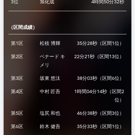
3位
旭化成
4時間50分32秒
（区間成績）
第1区
松枝 博輝
35分28秒（区間1位）
第2区
ベナード キ
22分21秒（区間13位）
メリ
第3区
坂東 悠汰
38分03秒（区間6位）
第4区
中村 匠吾
1時間04分14秒（区間2
位）
第5区
塩尻 和也
46分38秒（区間3位）
第6区
鈴木 健吾
35分33秒（区間1位）