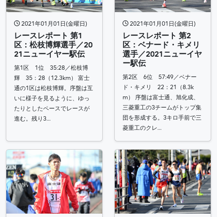
2021年01月01日(金曜日)
2021年01月01日(金曜日)
レースレポート 第1
レースレポート 第2
区：松枝博輝選手／20
区：ベナード・キメリ
21ニューイヤー駅伝
選手／2021ニューイヤ
ー駅伝
第1区 1位 35:28／松枝博
第2区 6位 57:49／ベナー
輝 35：28（12.3km） 富士
ド・キメリ 22：21（8.3k
通の1区は松枝博輝。序盤は互
m） 序盤は富士通、旭化成、
いに様子を見るように、ゆっ
三菱重工の3チームがトップ集
たりとしたペースでレースが
団を形成する。3キロ手前で三
進む。残り3…
菱重工のクレ…