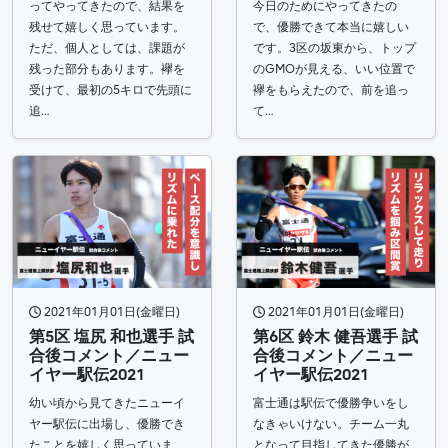
ってやってきたので、結果を
今日のためにやってきたの
残せて嬉しく思っています。
で、優勝できて本当に嬉しい
ただ、個人としては、課題が
です。3区の坂東から、トップ
残った部分もあります。襷を
のGMOが見える、いい位置で
受けて、最初の5キロで先頭に
襷をもらえたので、前を追っ
追…
て…
2021年01月01日(金曜日)
2021年01月01日(金曜日)
第5区 塩尻 和也選手 試
第6区 鈴木 健吾選手 試
合後コメント／ニュー
合後コメント／ニュー
イヤー駅伝2021
イヤー駅伝2021
幼い頃から見てきたニューイ
富士通は駅伝で優勝争いをし
ヤー駅伝に出場し、優勝でき
なきゃいけない。チーム一丸
たことを嬉しく思っていま
となって目指してきた優勝が