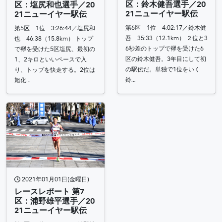
区：鈴木健吾選手／20
区：塩尻和也選手／20
21ニューイヤー駅伝
21ニューイヤー駅伝
第6区 1位 4:02:17／鈴木健
第5区 1位 3:26:44／塩尻和
吾 35:33（12.1km） ２位と3
也 46:38（15.8km） トップ
6秒差のトップで襷を受けた6
で襷を受けた5区塩尻、最初の
区の鈴木健吾。3年目にして初
1、2キロといいペースで入
の駅伝だ。単独で1位をいく
り、トップを快走する。2位は
鈴…
旭化…
2021年01月01日(金曜日)
レースレポート 第7
区：浦野雄平選手／20
21ニューイヤー駅伝