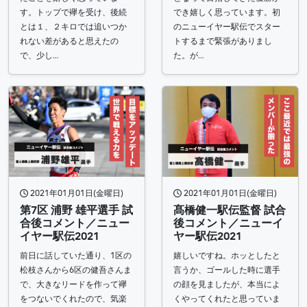
す。トップで襷を受け、後続
でき嬉しく思っています。初
とは１、２キロでは追いつか
のニューイヤー駅伝でスター
れない差があると思えたの
トするまで緊張がありまし
で、少し…
た。が…
2021年01月01日(金曜日)
2021年01月01日(金曜日)
第7区 浦野 雄平選手 試
髙橋健一駅伝監督 試合
合後コメント／ニュー
後コメント／ニューイ
イヤー駅伝2021
ヤー駅伝2021
前日に話していた通り、1区の
嬉しいですね。ホッとしたと
松枝さんから6区の健吾さんま
言うか、ゴールした時に選手
で、大きなリードを作って襷
の顔を見ましたが、本当によ
をつないでくれたので、気楽
くやってくれたと思っていま