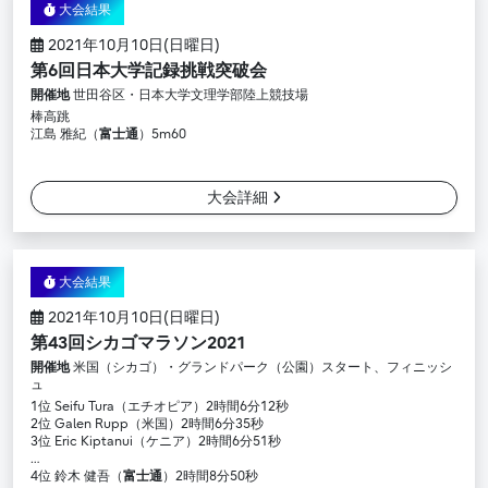
大会結果
2021年10月10日(日曜日)
第6回日本大学記録挑戦突破会
開催地
世田谷区・日本大学文理学部陸上競技場
棒高跳
江島 雅紀（
富士通
）5m60
大会詳細
大会結果
2021年10月10日(日曜日)
第43回シカゴマラソン2021
開催地
米国（シカゴ）・グランドパーク（公園）スタート、フィニッシ
ュ
1位 Seifu Tura（エチオピア）2時間6分12秒
2位 Galen Rupp（米国）2時間6分35秒
3位 Eric Kiptanui（ケニア）2時間6分51秒
…
4位 鈴木 健吾（
富士通
）2時間8分50秒