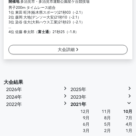
開催地
多治見市・多治見市運動公園星ケ台競技場
男子200m タイムレース総合
1位 東田 旺洋(栃木県スポーツ)21秒03（-2.1）
2位 森岡 大地(デンソー大安)21秒10（-2.1）
3位 染谷 佳大(大和ハウス工業)21秒23（-2.1）
…
4位 佐藤 拳太郎（
富士通
）21秒25（-1.8）
大会詳細
大会結果
2026年
2025年
2024年
2023年
2022年
2021年
12月
11月
10月
9月
8月
7月
6月
5月
4月
3月
2月
1月