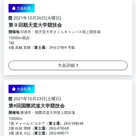
大会結果
2021年10月26日(火曜日)
第９回順天堂大学競技会
開催地
印西市・順天堂大学さくらキャンパス陸上競技場
10000m競歩
1組
4着 高橋 英輝（
富士通
）39分27秒9 手動
大会詳細
大会結果
2021年10月23日(土曜日)
第9回国際武道大学競技会
開催地
勝浦市・国際武道大学陸上競技場
10000m
1着 チャールズ ロキア（
富士通
）28分38秒48
2着 松枝 博輝（
富士通
）28分47秒68
3着 潰滝 大記（
富士通
）28分48秒71