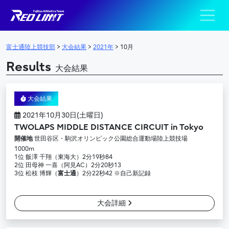
陸上競技部 – Fujits
メインナビゲーション
富士通陸上競技部
>
大会結果
>
2021年
>
10月
Results
大会結果
大会結果
2021年10月30日(土曜日)
TWOLAPS MIDDLE DISTANCE CIRCUIT in Tokyo
開催地
世田谷区・駒沢オリンピック公園総合運動場陸上競技場
1000m
1位 飯澤 千翔（東海大）2分19秒84
2位 田母神 一喜（阿見AC）2分20秒13
3位 松枝 博輝（
富士通
）2分22秒42 ※自己新記録
大会詳細