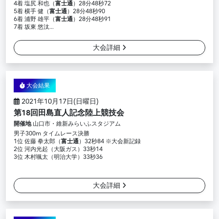
4着 塩尻 和也（
富士通
）28分48秒72
5着 横手 健（
富士通
）28分48秒90
6着 浦野 雄平（
富士通
）28分48秒91
7着 坂東 悠汰...
大会詳細
大会結果
2021年10月17日(日曜日)
第18回田島直人記念陸上競技会
開催地
山口市・維新みらいふスタジアム
男子300m タイムレース決勝
1位 佐藤 拳太郎（
富士通
）32秒84 ※大会新記録
2位 河内光起（大阪ガス）33秒14
3位 木村颯太（明治大学）33秒36
大会詳細