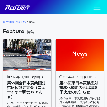
陸上競技部 – Fujits
メインナビゲーション
富士通陸上競技部
>
特集
Feature
特集
2025年01月01日(水曜日)
2024年11月02日(土曜日)
第69回全日本実業団対
第65回東日本実業団対
抗駅伝競走大会（ニュ
抗駅伝競走大会出場選
ーイヤー駅伝 in ぐん
手決定のお知らせ
ま）
第65回東日本実業団対抗駅伝競
走大会出場選手決定のお知らせ
2025ニューイヤー駅伝 1位旭化
「第65回東日本実業団対抗駅伝
成 4時間47分32秒 2位Ｈｏｎ