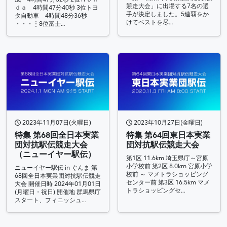
競走大会」に出場する7名の選
ｄａ 4時間47分40秒 3位トヨ
手が決定しました。5連覇をか
タ自動車 4時間48分36秒
けてベストを尽…
・・・⋮8位富士…
2023年11月07日(火曜日)
2023年10月27日(金曜日)
特集 第68回全日本実業
特集 第64回東日本実業
団対抗駅伝競走大会
団対抗駅伝競走大会
（ニューイヤー駅伝）
第1区 11.6km 埼玉県庁～宮原
小学校前 第2区 8.0km 宮原小学
ニューイヤー駅伝 in ぐんま 第
校前 ～ マメトラショッピング
68回全日本実業団対抗駅伝競走
センター前 第3区 16.5km マメ
大会 開催日時 2024年01月01日
トラショッピングセ…
(月曜日・祝日) 開催地 群馬県庁
スタート、フィニッシュ…