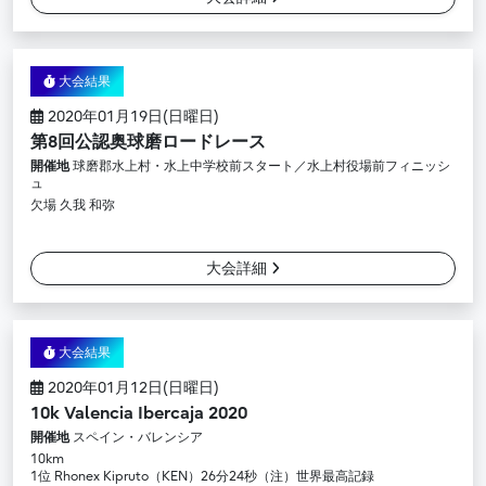
大会結果
2020年01月19日(日曜日)
第8回公認奥球磨ロードレース
開催地
球磨郡水上村・水上中学校前スタート／水上村役場前フィニッシ
ュ
欠場 久我 和弥
大会詳細
大会結果
2020年01月12日(日曜日)
10k Valencia Ibercaja 2020
開催地
スペイン・バレンシア
10km
1位 Rhonex Kipruto（KEN）26分24秒（注）世界最高記録