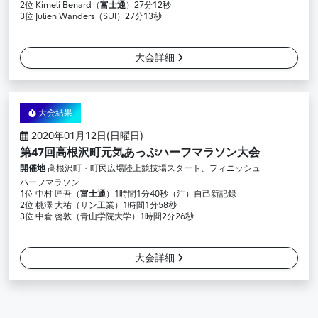
2位 Kimeli Benard（
富士通
）27分12秒
3位 Julien Wanders（SUI）27分13秒
大会詳細
大会結果
2020年01月12日(日曜日)
第47回高根沢町元気あっぷハーフマラソン大会
開催地
高根沢町・町民広場陸上競技場スタート、フィニッシュ
ハーフマラソン
1位 中村 匠吾（
富士通
）1時間1分40秒（注）自己新記録
2位 桃澤 大祐（サン工業）1時間1分58秒
3位 中倉 啓敦（青山学院大学）1時間2分26秒
大会詳細