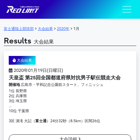
陸上競技部 – Fujits
メインナビゲーション
富士通陸上競技部
>
大会結果
>
2020年
>
1月
Results
大会結果
大会結果
2020年01月19日(日曜日)
天皇盃 第25回全国都道府県対抗男子駅伝競走大会
開催地
広島市・平和記念公園前スタート、フィニッシュ
1位 長野県
2位 兵庫県
3位 埼玉県
…
10位 千葉県
3区 潰滝 大記（
富士通
）24分32秒（8.5km）区間26位
大会詳細