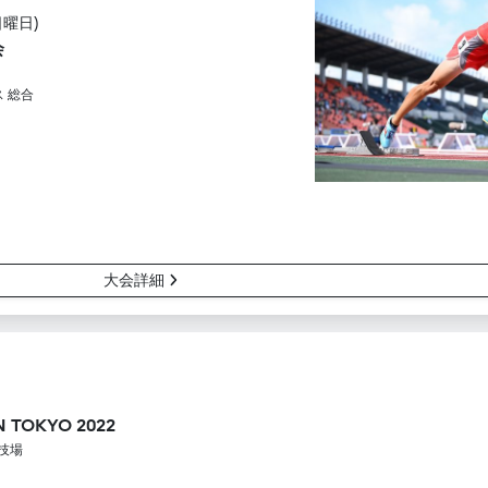
日曜日)
会
ス 総合
大会詳細
N TOKYO 2022
技場