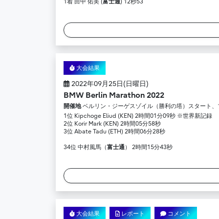
1着 田中 佑美 (
富士通
) 12秒53
大会結果
2022年09月25日(日曜日)
BMW Berlin Marathon 2022
開催地
ベルリン・ジーゲスゾイル（勝利の塔）スタート、
1位 Kipchoge Eliud (KEN) 2時間01分09秒 ※世界新記録
2位 Korir Mark (KEN) 2時間05分58秒
3位 Abate Tadu (ETH) 2時間06分28秒
34位 中村風馬（
富士通
） 2時間15分43秒
大会結果
レポート
コメント