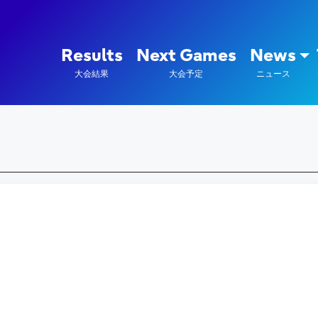
陸上競技部 – Fujitsu Sports : 富
Results
Next Games
News
大会結果
大会予定
ニュース