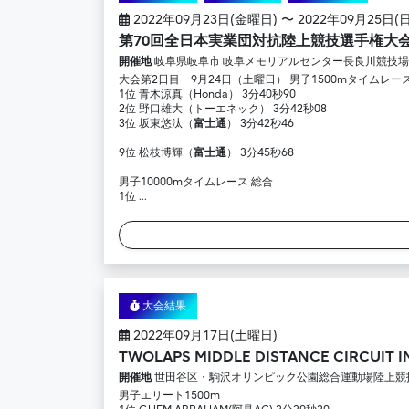
2022年09月23日(金曜日) 〜 2022年09月25日(
第70回全日本実業団対抗陸上競技選手権大
開催地
岐阜県岐阜市 岐阜メモリアルセンター長良川競技場
大会第2日目 9月24日（土曜日） 男子1500mタイムレー
1位 青木涼真（Honda） 3分40秒90
2位 野口雄大（トーエネック） 3分42秒08
3位 坂東悠汰（
富士通
） 3分42秒46
9位 松枝博輝（
富士通
） 3分45秒68
男子10000mタイムレース 総合
1位 ...
大会結果
2022年09月17日(土曜日)
TWOLAPS MIDDLE DISTANCE CIRCUIT I
開催地
世田谷区・駒沢オリンピック公園総合運動場陸上競
男子エリート1500m