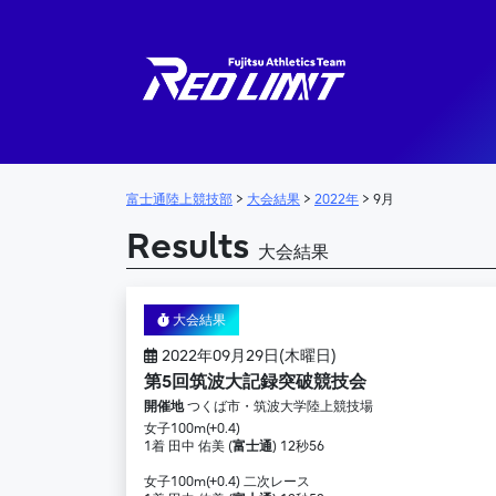
メインナビゲーション
富士通陸上競技部
>
大会結果
>
2022年
>
9月
Results
大会結果
大会結果
2022年09月29日(木曜日)
第5回筑波大記録突破競技会
開催地
つくば市・筑波大学陸上競技場
女子100m(+0.4)
1着 田中 佑美 (
富士通
) 12秒56
女子100m(+0.4) 二次レース