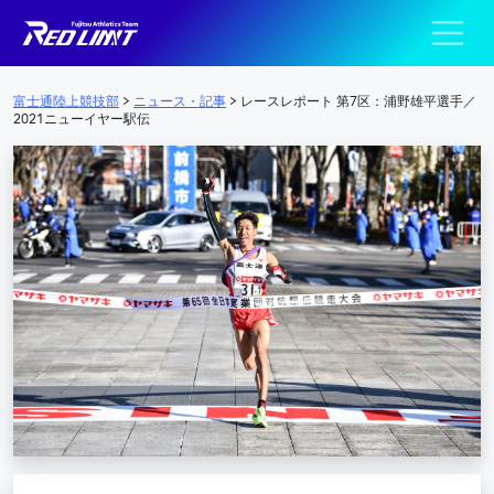
陸上競技部 – Fujits
メインナビゲーション
富士通陸上競技部
>
ニュース・記事
>
レースレポート 第7区：浦野雄平選手／
2021ニューイヤー駅伝