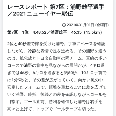
レースレポート 第7区：浦野雄平選手
／2021ニューイヤー駅伝
2021年01月01日 (金曜日)
第7区 1位 4:48:52／浦野雄平 46:35（15.5km）
2位と40秒差で襷を受けた浦野。丁寧にペースを確認
しながら、冷静な表情で足を進める。その浦野を追う
のは、旭化成とトヨタ自動車の両チーム。直線の多い
コースで浦野の背中を見ながらの展開だが、4キロ過
ぎでは46秒、6キロを過ぎると約50秒、10キロ手前で
は1分9秒と、その差が広がっていく。向かい風の中、
安定したフォームで、距離を重ねるごとに差を広げて
いく浦野。時折、後続との差を確認しながらゴールを
目指す。ゴール直前、勝利を確信した浦野は右手を
高々と上げて、トップでゴールテープを切った。