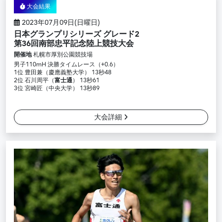
大会結果
2023年07月09日(日曜日)
日本グランプリシリーズ グレード2
第36回南部忠平記念陸上競技大会
開催地
札幌市厚別公園競技場
男子110mH 決勝タイムレース（+0.6）
1位 豊田兼（慶應義塾大学） 13秒48
2位 石川周平（
富士通
） 13秒61
3位 宮崎匠（中央大学） 13秒89
大会詳細