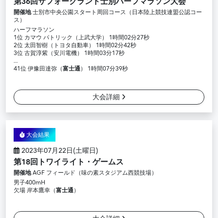
第36回サフォークランド士別ハーフマラソン大会
開催地
士別市中央公園スタート周回コース（日本陸上競技連盟公認コー
ス）
ハーフマラソン
1位 カマウ パトリック（上武大学） 1時間02分27秒
2位 太田智樹（トヨタ自動車） 1時間02分42秒
3位 古賀淳紫（安川電機） 1時間03分17秒
…
41位 伊豫田達弥（
富士通
） 1時間07分39秒
大会詳細
大会結果
2023年07月22日(土曜日)
第18回トワイライト・ゲームス
開催地
AGF フィールド（味の素スタジアム西競技場）
男子400mH
欠場 岸本鷹幸（
富士通
）