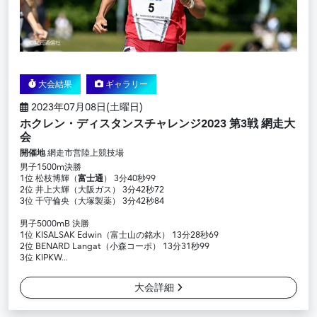
大会結果
ギャラリー
2023年07月08日(土曜日)
ホクレン・ディスタンスチャレンジ2023 第3戦 網走大
会
開催地
網走市営陸上競技場
男子1500m決勝
1位 松枝博輝（
富士通
） 3分40秒99
2位 井上大輝（大阪ガス） 3分42秒72
3位 千守倫央（大塚製薬） 3分42秒84
男子5000mB 決勝
1位 KISALSAK Edwin（富士山の銘水） 13分28秒69
2位 BENARD Langat（小森コーポ） 13分31秒99
3位 KIPKW...
大会詳細