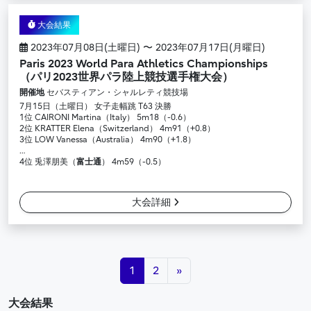
大会結果
2023年07月08日(土曜日) 〜 2023年07月17日(月曜日)
Paris 2023 World Para Athletics Championships
（パリ2023世界パラ陸上競技選手権大会）
開催地
セバスティアン・シャルレティ競技場
7月15日（土曜日） 女子走幅跳 T63 決勝
1位 CAIRONI Martina（Italy） 5m18（-0.6）
2位 KRATTER Elena（Switzerland） 4m91（+0.8）
3位 LOW Vanessa（Australia） 4m90（+1.8）
…
4位 兎澤朋美（
富士通
） 4m59（-0.5）
大会詳細
投稿ナビゲーション
1
2
»
大会結果