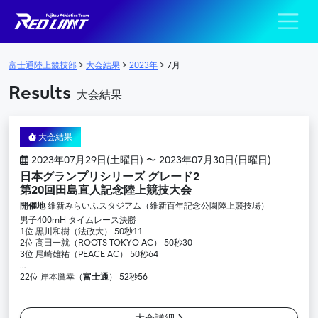
陸上競技部 – Fujits
メインナビゲーション
富士通陸上競技部
>
大会結果
>
2023年
>
7月
Results
大会結果
大会結果
2023年07月29日(土曜日) 〜 2023年07月30日(日曜日)
日本グランプリシリーズ グレード2
第20回田島直人記念陸上競技大会
開催地
維新みらいふスタジアム（維新百年記念公園陸上競技場）
男子400mH タイムレース決勝
1位 黒川和樹（法政大） 50秒11
2位 高田一就（ROOTS TOKYO AC） 50秒30
3位 尾崎雄祐（PEACE AC） 50秒64
…
22位 岸本鷹幸（
富士通
） 52秒56