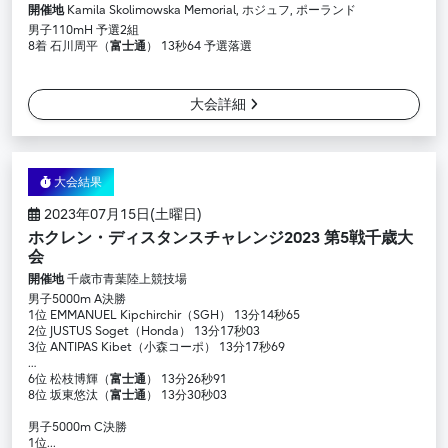
開催地
Kamila Skolimowska Memorial, ホジュフ, ポーランド
男子110mH 予選2組
8着 石川周平（
富士通
） 13秒64 予選落選
大会詳細
大会結果
2023年07月15日(土曜日)
ホクレン・ディスタンスチャレンジ2023 第5戦千歳大
会
開催地
千歳市青葉陸上競技場
男子5000m A決勝
1位 EMMANUEL Kipchirchir（SGH） 13分14秒65
2位 JUSTUS Soget（Honda） 13分17秒03
3位 ANTIPAS Kibet（小森コーポ） 13分17秒69
…
6位 松枝博輝（
富士通
） 13分26秒91
8位 坂東悠汰（
富士通
） 13分30秒03
男子5000m C決勝
1位...