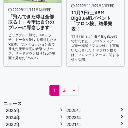
2020年11月09日(月曜日)
2020年11月11日(水曜日)
11月7日(土)IBM
「飛んできた球は全部
BigBlue戦イベント
取る！」今季は自分の
「フロン検」結果発
プレーに専念します
表！
ビッグブルー戦で、3キャッ
11月7日（土）IBM BigBlue戦
チ、トータル54ｙを獲得した＃
で行われた、 フロンティアー
9宜本。ワンポゼッション差で
ズ統一模試「フロン検」を実施
迎えた後半最初の攻撃シリー
いたしました！ ※フロン検と
ズ、サードダウン残り12yの場
は、フロンティアーズに関する
面で見せた35yのパ…
様々な問…
投稿ナビゲーション
1
2
»
ニュース
2026年
2025年
2024年
2023年
2022年
2021年