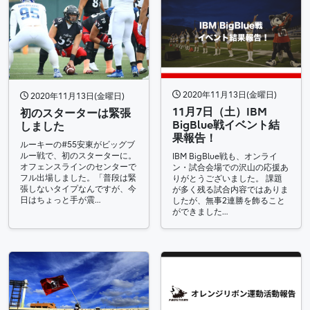
2020年11月13日(金曜日)
2020年11月13日(金曜日)
11月7日（土）IBM
初のスターターは緊張
BigBlue戦イベント結
しました
果報告！
ルーキーの#55安東がビッグブ
ルー戦で、初のスターターに。
IBM BigBlue戦も、オンライ
オフェンスラインのセンターで
ン・試合会場での沢山の応援あ
フル出場しました。「普段は緊
りがとうございました。 課題
張しないタイプなんですが、今
が多く残る試合内容ではありま
日はちょっと手が震…
したが、無事2連勝を飾ること
ができました…