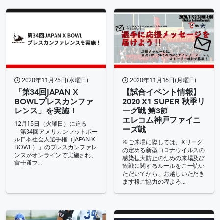
2020年11月25日(水曜日)
2020年11月16日(月曜日)
「第34回JAPAN X
【試合イベント情報】
BOWLプレスカンファ
2020 X1 SUPER 秋季リ
レンス」を実施！
ーグ戦 第3節
エレコム神戸ファイニ
12月15日（火曜日）に迫る
ーズ戦
「第34回アメリカンフットボー
ル日本社会人選手権（JAPAN X
※ご来場に際しては、Xリーグ
BOWL）」のプレスカンファレ
の定める新型コロナウイルスの
ンスがオンラインで実施され、
感染拡大防止のための来場及び
富士通フ…
観戦に関するルールをご一読い
ただいてから、お越しいただき
ます様ご協力の程よろ…