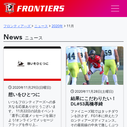
メインナビゲーション
フロンティア―ズ
>
ニュース
>
2020年
>
11月
News
ニュース
2020年11月29日(日曜日)
2020年11月28日(土曜日)
想いをひとつに
結果にこだわりたい！
いつもフロンティアーズへの多
DL#53高橋孝綺​
大なる応援ありがとうございま
す。 11月22日の試合イベント
ファイニーズ戦ではタッチダウ
「選手に応援メッセージを届け
ンを許さず、FG1本に抑えたフ
よう!オンラインでメッセージ
ロンティアーズディフェンス。
フラッグを作り上…
その最前線の中央で激しくぶつ