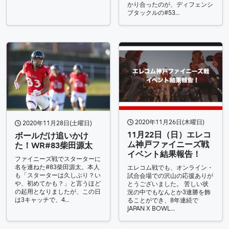
かり合ったのが、ディフェンシ
ブタックルの#53…
2020年11月26日(木曜日)
2020年11月28日(土曜日)
11月22日（日）エレコ
ボールだけ追いかけ
ム神戸ファイニーズ戦
た！WR#83柴田源太​
イベント結果報告！
ファイニーズ戦でスターターに
名を連ねた#83柴田源太。本人
エレコム戦でも、オンライン・
も「スターターは久しぶり？い
試合会場での沢山の応援ありが
や、初めてかも？」と言うほど
とうございました。 苦しい状
の起用となりましたが、この日
況の中でもなんとか3連勝を飾
は3キャッチで、4…
ることができ、8年連続で
JAPAN X BOWL…