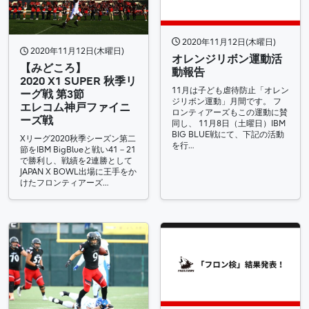
2020年11月12日(木曜日)
2020年11月12日(木曜日)
オレンジリボン運動活
【みどころ】
動報告
2020 X1 SUPER 秋季リ
11月は子ども虐待防止「オレン
ーグ戦 第3節
ジリボン運動」月間です。 フ
エレコム神戸ファイニ
ロンティアーズもこの運動に賛
ーズ戦
同し、 11月8日（土曜日）IBM
BIG BLUE戦にて、下記の活動
Xリーグ2020秋季シーズン第二
を行…
節をIBM BigBlueと戦い41－21
で勝利し、戦績を2連勝として
JAPAN X BOWL出場に王手をか
けたフロンティアーズ…