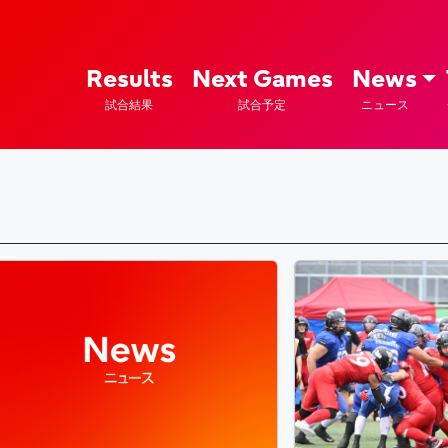
ズ – Fujitsu Sports : 富士通
Results
Next Games
News
試合結果
試合予定
ニュース