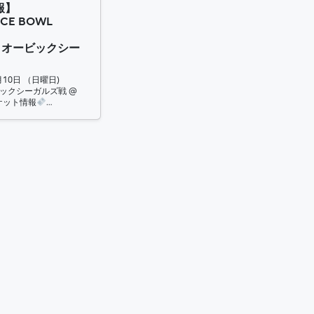
報】
RICE BOWL
vs オービックシー
月10日 （日曜日)
 オービックシーガルズ戦 @
ケット情報
…