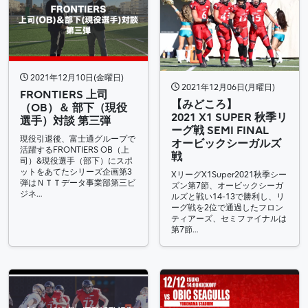
2021年12月10日(金曜日)
2021年12月06日(月曜日)
FRONTIERS 上司
【みどころ】
（OB）＆ 部下（現役
2021 X1 SUPER 秋季リ
選手）対談 第三弾
ーグ戦 SEMI FINAL
現役引退後、富士通グループで
オービックシーガルズ
活躍するFRONTIERS OB（上
戦
司）&現役選手（部下）にスポ
ットをあてたシリーズ企画第3
XリーグX1Super2021秋季シー
弾はＮＴＴデータ事業部第三ビ
ズン第7節、オービックシーガ
ジネ…
ルズと戦い14-13で勝利し、リ
ーグ戦を2位で通過したフロン
ティアーズ、セミファイナルは
第7節…