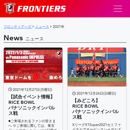
メインナビゲーション
フロンティア―ズ
>
ニュース
>
2021年
News
ニュース
2021年12月27日(月曜日)
2021年12月26日(日曜日)
【試合イベント情報】
【みどころ】
RICE BOWL
RICE BOWL
パナソニックインパル
パナソニックインパル
ス戦
ス戦
■ご来場されるファンの皆さま
XリーグX1Super2021セミファ
へ ※ご来場に際しては、東京
イナルでオービックシーガルズ