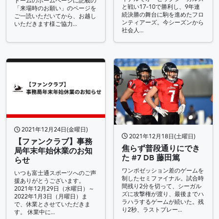
ドームのホームページに記載の
と戦い17-10で勝利し、9年連
「来場時のお願い」のページを
続決勝の舞台に駒を進めたフロ
ご一読いただいてから、お越し
ンティアーズ。今シーズンから
いただきます様ご協力…
社会人…
2021年12月24日(金曜日)
2021年12月18日(土曜日)
【ファンクラブ】事務
焦らず普段通りにでき
局年末年始休業のお知
た #7 DB 藤田篤
らせ
ワンポゼッション差のゲームを
いつも富士通スポーツへのご声
制したセミファイナル。試合時
援ありがとうございます。
間残り2分を切って、シーガル
2021年12月29日（水曜日）～
ズに攻撃権が渡り、最後までハ
2022年1月3日（月曜日）ま
ラハラするゲームが続いた。残
で、休業とさせていただきま
り2秒、ラストプレー…
す。 休業中に…