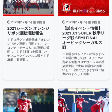
2021年12月05日(日曜日)
2021年12月05日(日曜日)
2021シーズン オレンジ
【試合イベント情報】
リボン運動活動報告
2021 X1 SUPER 秋季リ
ーグ戦 SEMI FINAL
11月は子ども虐待防止「オレン
オービックシーガルズ
ジリボン運動」月間です。 フ
戦
ロンティアーズもこの運動に賛
同し、11月13日（土曜日）パ
ご来場されるファンの皆さまへ
ナソニックインパルス戦と11月
ご来場に際しては、Xリーグの
28日（日曜日…
定める新型コロナウイルスの感
染拡大防止対策/来場時のお願
いをご一読いただきます様ご協
力の程よろしくお願…