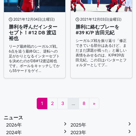
2021年12月04日(土曜日)
2021年12月03日(金曜日)
勝利を呼んだインター
勝利に絡むプレーを
セプト！#12 DB 渡辺
#39 K/P 吉田元紀
裕也
シーガルズ戦を振り返り「修正
できている部分はあるけど、ま
リーグ最終戦のシーガルズ戦。
だまだ課題が残った」と厳しい
6点を追う最終Qに、逆転への
表情をみせるのは、K/P#39吉
足がかりとなるインターセプト
田元紀。この日はパンターとフ
を決めたのがDB#12渡辺裕也
ォルダーとしてプ…
です。ボールをキャッチしてか
ら55ヤードをゲイ…
投稿ナビゲーション
1
2
3
…
8
»
ニュース
2026年
2025年
2024年
2023年