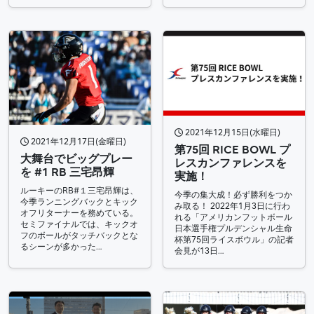
2021年12月15日(水曜日)
2021年12月17日(金曜日)
第75回 RICE BOWL プ
大舞台でビッグプレー
レスカンファレンスを
を #1 RB 三宅昂輝
実施！
ルーキーのRB#１三宅昂輝は、
今季の集大成！必ず勝利をつか
今季ランニングバックとキック
み取る！ 2022年1月3日に行わ
オフリターナーを務めている。
れる「アメリカンフットボール
セミファイナルでは、キックオ
日本選手権プルデンシャル生命
フのボールがタッチバックとな
杯第75回ライスボウル」の記者
るシーンが多かった…
会見が13日…