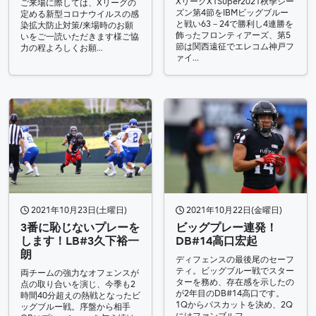
XリーグX1Super2021秋季シー
ご来場に際しては、Xリーグの
ズン第4節をIBMビッグブルー
定める新型コロナウイルスの感
と戦い63－24で勝利し4連勝を
染拡大防止対策/来場時のお願
飾ったフロンティアーズ、第5
いをご一読いただきます様ご協
節は関西遠征でエレコム神戸フ
力の程よろしくお願…
ァイ…
2021年10月23日(土曜日)
2021年10月22日(金曜日)
3番に恥じないプレーを
ビッグプレー連発！
します！LB#3久下裕一
DB#14高口宏起
朗
ディフェンスの最後尾のセーフ
ティ。ビッグブルー戦でスター
両チームの強力なオフェンスが
ターを務め、存在感を示したの
点の取り合いを演じ、今季も2
が2年目のDB#14高口です。
時間40分超えの熱戦となったビ
1Qからパスカットを決め、2Q
ッグブルー戦。序盤から相手