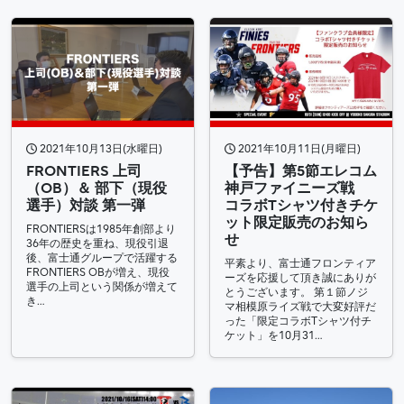
2021年10月13日(水曜日)
2021年10月11日(月曜日)
FRONTIERS 上司
【予告】第5節エレコム
（OB）＆ 部下（現役
神戸ファイニーズ戦
選手）対談 第一弾
コラボTシャツ付きチケ
ット限定販売のお知ら
FRONTIERSは1985年創部より
せ
36年の歴史を重ね、現役引退
後、富士通グループで活躍する
平素より、富士通フロンティア
FRONTIERS OBが増え、現役
ーズを応援して頂き誠にありが
選手の上司という関係が増えて
とうございます。 第１節ノジ
き…
マ相模原ライズ戦で大変好評だ
った「限定コラボTシャツ付チ
ケット」を10月31…