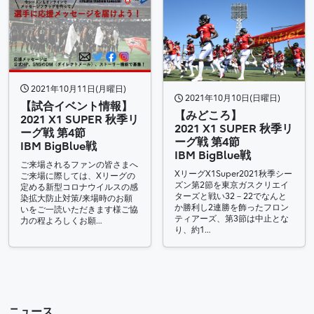
2021年10月11日(月曜日)
2021年10月10日(日曜日)
【試合イベント情報】
【みどころ】
2021 X1 SUPER 秋季リ
2021 X1 SUPER 秋季リ
ーグ戦 第4節
ーグ戦 第4節
IBM BigBlue戦
IBM BigBlue戦
ご来場されるファンの皆さまへ
XリーグX1Super2021秋季シー
ご来場に際しては、Xリーグの
ズン第2節を東京ガスクリエイ
定める新型コロナウイルスの感
ターズと戦い32－22でなんと
染拡大防止対策/来場時のお願
か勝利し2連勝を飾ったフロン
いをご一読いただきます様ご協
ティアーズ、第3節は中止とな
力の程よろしくお願…
り、約1…
ニュース