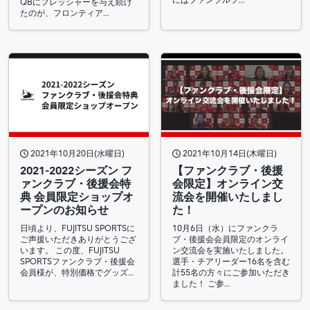
にはファンブルフ…
QBにプレッシャーを与え続け
たのが、フロンティア…
2021年10月20日(水曜日)
2021年10月14日(木曜日)
2021-2022シーズン フ
【ファンクラブ・後援
ァンクラブ・後援会特
会限定】オンライン交
典 会員限定ショップオ
流会を開催いたしまし
ープンのお知らせ
た！
日頃より、FUJITSU SPORTSに
10月6日（水）にファンクラ
ご声援いただきありがとうござ
ブ・後援会会員限定のオンライ
います。 この度、FUJITSU
ン交流会を実施いたしました。
SPORTSファンクラブ・後援会
選手・チアリーダー16名を含む
会員様が、特別価格でグッズ…
計55名の方々にご参加いただき
ました！ ご参…