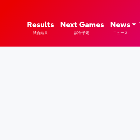
ズ – Fujitsu Sports : 富士通
Results
Next Games
News
試合結果
試合予定
ニュース