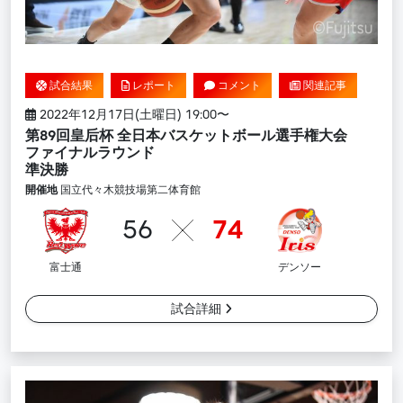
試合結果
レポート
コメント
関連記事
2022年12月17日(土曜日) 19:00〜
第89回皇后杯 全日本バスケットボール選手権大会
ファイナルラウンド ​
準決勝
開催地
国立代々木競技場第二体育館
56
74
富士通
デンソー
試合詳細