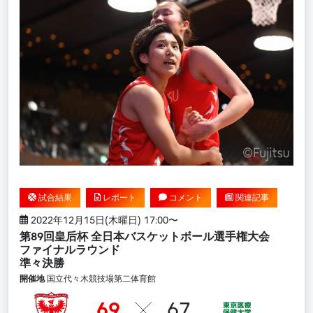
試合結果
レポート
コメント
関連記事
2022年12月15日(木曜日) 17:00〜
第89回皇后杯 全日本バスケットボール選手権大会
ファイナルラウンド ​
準々決勝
開催地
国立代々木競技場第二体育館
69
67