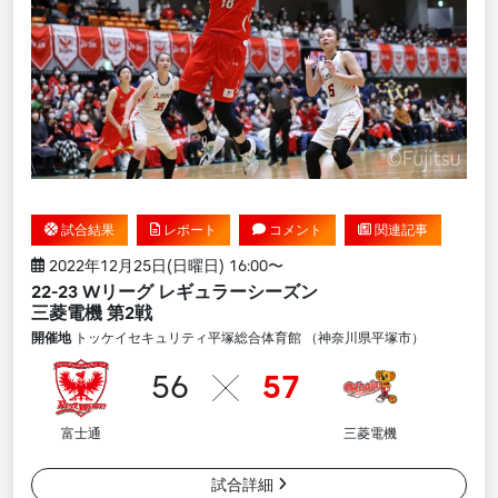
試合結果
レポート
コメント
関連記事
2022年12月25日(日曜日) 16:00〜
22-23 Wリーグ レギュラーシーズン
三菱電機 第2戦
開催地
トッケイセキュリティ平塚総合体育館 （神奈川県平塚市）
56
57
富士通
三菱電機
試合詳細