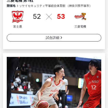
三菱電機 第1戦
開催地
トッケイセキュリティ平塚総合体育館 （神奈川県平塚市）
52
53
富士通
三菱電機
試合詳細