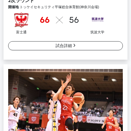
2次ラウンド
開催地
トッケイセキュリティ平塚総合体育館(神奈川会場)
66
56
富士通
筑波大学
試合詳細