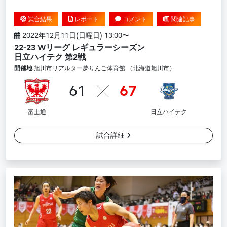
試合結果
レポート
コメント
関連記事
2022年12月11日(日曜日) 13:00〜
22-23 Wリーグ レギュラーシーズン
日立ハイテク 第2戦
開催地
旭川市リアルター夢りんご体育館 （北海道旭川市）
61
67
富士通
日立ハイテク
試合詳細