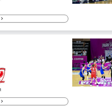
細
通
細