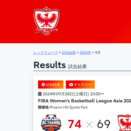
レッドウェーブ – 
メインナビゲーション
レッドウェーブ
>
試合結果
>
2024年
>
9月
Results
試合結果
試合結果
ギャラリー
2024年09月28日(土曜日) 20:00〜
FIBA Women’s Basketball League Asia 20
開催地
Phoenix Hill Sports Park
74
69