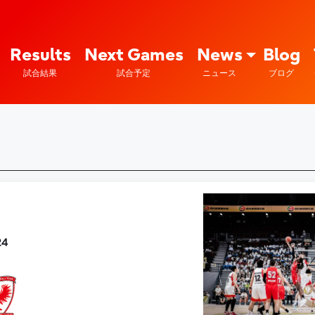
Fujitsu Sports : 富士通
Results
Next Games
News
Blog
試合結果
試合予定
ニュース
ブログ
24