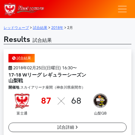
レッドウェーブ – F
メインナビゲーション
レッドウェーブ
>
試合結果
>
2018年
>
2月
Results
試合結果
試合結果
2018年02月25日(日曜日) 16:30〜
17-18 Wリーグ レギュラーシーズン
山梨戦
開催地
スカイアリーナ座間（神奈川県座間市）
87
68
富士通
山梨QB
試合詳細