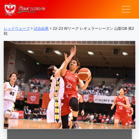
レッドウェーブ – F
メインナビゲーション
レッドウェーブ
>
試合結果
>
22-23 Wリーグ レギュラーシーズン 山梨QB 第2
戦