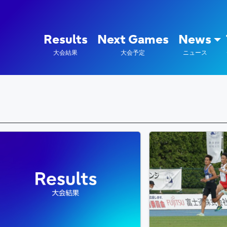
陸上競技部 – Fujitsu Sports : 富
Results
Next Games
News
大会結果
大会予定
ニュース