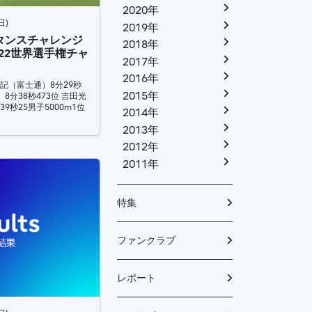
2020年
日)
2019年
タンスチャレンジ
2018年
022世界選手権チャ
2017年
2016年
大記（富士通）8分29秒
2015年
8分38秒473位 吉田光
9秒25男子5000m1位
2014年
2013年
2012年
2011年
特集
ファンクラブ
レポート