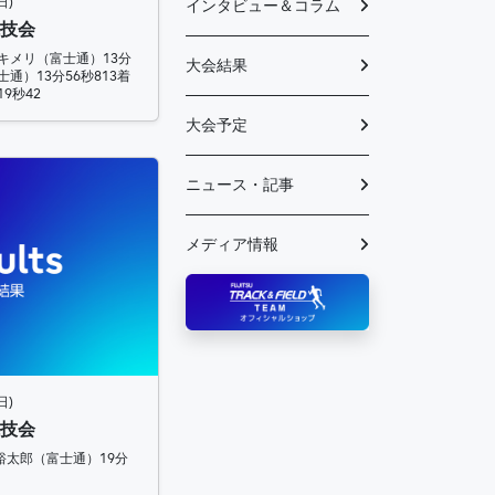
日)
インタビュー＆コラム
競技会
ド キメリ（富士通）13分
大会結果
士通）13分56秒813着
9秒42
大会予定
ニュース・記事
メディア情報
日)
競技会
山裕太郎（富士通）19分