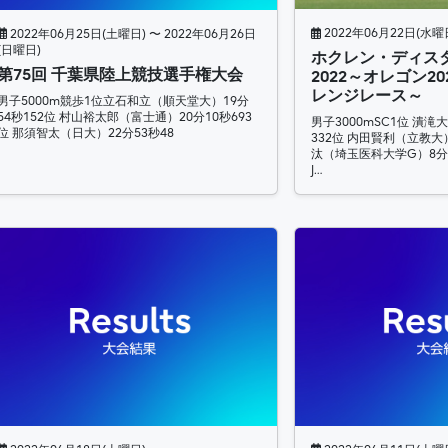
2022年06月22日(水曜
2022年06月25日(土曜日) 〜 2022年06月26日
(日曜日)
ホクレン・ディス
第75回 千葉県陸上競技選手権大会
2022～オレゴン2
レンジレース～
男子5000m競歩1位立石和立（順天堂大）19分
54秒152位 村山裕太郎（富士通）20分10秒693
男子3000mSC1位 潰滝
位 那須智太（日大）22分53秒48
332位 内田賢利（立教大）
汰（埼玉医科大学G）8分3
J…