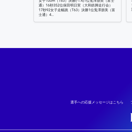
女子100m（T63）決勝(-1.4)1位兎澤朋美（富士
通）16秒352位保田明日実（大和鉄脚走行会）
17秒92女子走幅跳（T63）決勝1位兎澤朋美（富
士通）4…
選手への応援メッセージはこちら