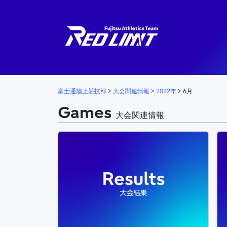
メインナビゲーション
富士通陸上競技部
>
大会関連情報
>
2022年
>
6月
Games
大会関連情報