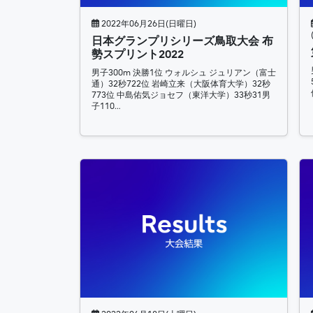
2022年06月26日(日曜日)
日本グランプリシリーズ鳥取大会 布
勢スプリント2022
男子300m 決勝1位 ウォルシュ ジュリアン（富士
通）32秒722位 岩崎立来（大阪体育大学）32秒
773位 中島佑気ジョセフ（東洋大学）33秒31男
子110…