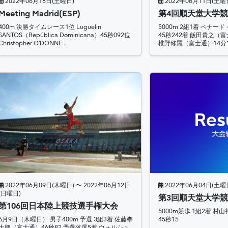
2022年06月18日(土曜日)
2022年06月11日(土曜
Meeting Madrid(ESP)
第4回順天堂大学
400m 決勝タイムレース1位 Luguelin
5000m 2組1着 ベナー
SANTOS（República Dominicana）45秒092位
45秒242着 飯田貴之（富
Christopher O'DONNE…
椎野修羅（富士通）14分1
2022年06月09日(木曜日) 〜 2022年06月12日
2022年06月04日(土曜
(日曜日)
第3回順天堂大学
第106回日本陸上競技選手権大会
5000m競歩 1組2着 村
6月9日（木曜日） 男子400m 予選 3組3着 佐藤拳
45秒15
太郎（富士通）46秒82 予選落選5着 ウォルシュ