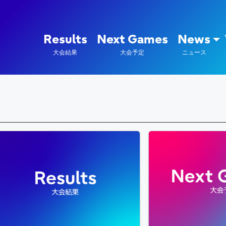
陸上競技部 – Fujitsu Sports : 富
Results
Next Games
News
大会結果
大会予定
ニュース