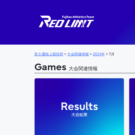
メインナビゲーション
富士通陸上競技部
>
大会関連情報
>
2023年
>
7月
Games
大会関連情報