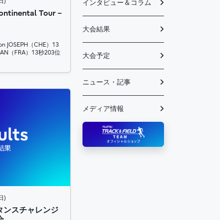
日)
インタビュー＆コラム
ontinental Tour –
大会結果
n JOSEPH（CHE）13
CIAN（FRA）13秒203位
大会予定
ニュース・記事
メディア情報
日)
タンスチャレンジ
会