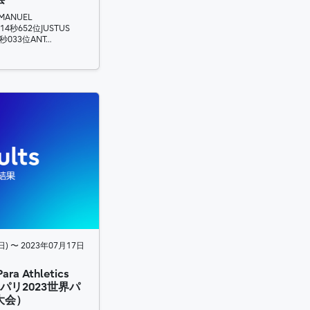
MANUEL
分14秒652位JUSTUS
7秒033位ANT…
) 〜 2023年07月17日
Para Athletics
s （パリ2023世界パ
大会）