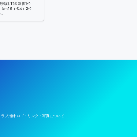
幅跳 T63 決勝1位
ly）5m18（-0.6）2位
r…
陸上競技部 – Fujitsu Sports : 富士通
ラブ指針 ロゴ・リンク・写真について