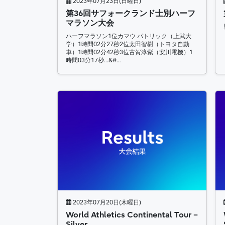
2023年07月23日(日曜日)
第36回サフォークランド士別ハーフ
マラソン大会
ハーフマラソン1位カマウ パトリック（上武大
学）1時間02分27秒2位太田智樹（トヨタ自動
車）1時間02分42秒3位古賀淳紫（安川電機）1
時間03分17秒…&#…
2023年07月20日(木曜日)
World Athletics Continental Tour –
Silver