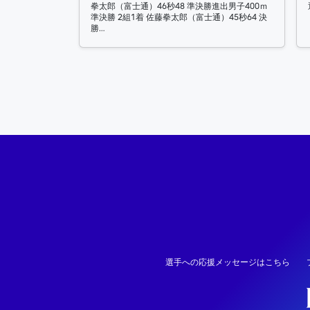
拳太郎（富士通）46秒48 準決勝進出男子400ｍ
準決勝 2組1着 佐藤拳太郎（富士通）45秒64 決
勝…
投稿ナビゲーション
選手への応援メッセージはこちら