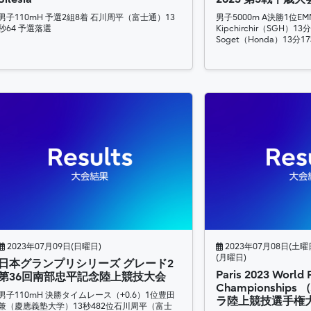
男子110mH 予選2組8着 石川周平（富士通）13
男子5000m A決勝1位EM
秒64 予選落選
Kipchirchir（SGH）13
Soget（Honda）13分1
2023年07月09日(日曜日)
2023年07月08日(土曜日
(月曜日)
日本グランプリシリーズ グレード2
Paris 2023 World 
第36回南部忠平記念陸上競技大会
Championship
男子110mH 決勝タイムレース（+0.6）1位豊田
ラ陸上競技選手権
兼（慶應義塾大学）13秒482位石川周平（富士