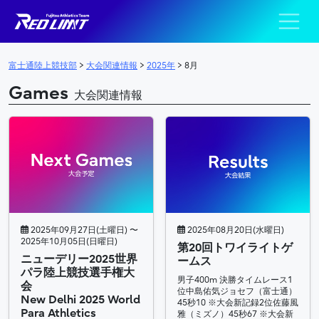
陸上競技部 – Fujits
メインナビゲーション
富士通陸上競技部
>
大会関連情報
>
2025年
>
8月
Games
大会関連情報
2025年09月27日(土曜日) 〜
2025年08月20日(水曜日)
2025年10月05日(日曜日)
第20回トワイライトゲ
ニューデリー2025世界
ームス
パラ陸上競技選手権大
男子400m 決勝タイムレース1
会
位中島佑気ジョセフ（富士通）
New Delhi 2025 World
45秒10 ※大会新記録2位佐藤風
Para Athletics
雅（ミズノ）45秒67 ※大会新