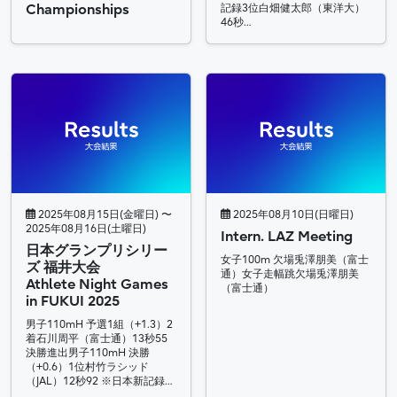
Championships
記録3位白畑健太郎（東洋大）
46秒…
2025年08月15日(金曜日) 〜
2025年08月10日(日曜日)
2025年08月16日(土曜日)
Intern. LAZ Meeting
日本グランプリシリー
女子100m 欠場兎澤朋美（富士
ズ 福井大会
通）女子走幅跳欠場兎澤朋美
Athlete Night Games
（富士通）
in FUKUI 2025
男子110mH 予選1組（+1.3）2
着石川周平（富士通）13秒55
決勝進出男子110mH 決勝
（+0.6）1位村竹ラシッド
（JAL）12秒92 ※日本新記録…