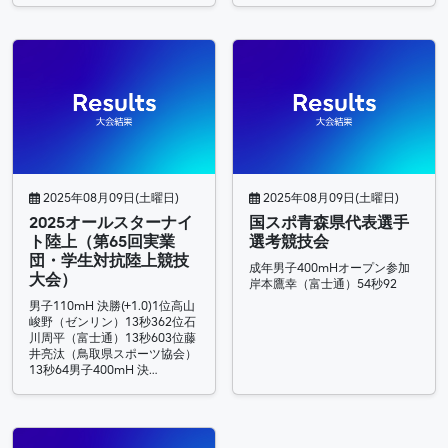
2025年08月09日(土曜日)
2025年08月09日(土曜日)
2025オールスターナイ
国スポ青森県代表選手
ト陸上（第65回実業
選考競技会
団・学生対抗陸上競技
成年男子400mHオープン参加
大会）
岸本鷹幸（富士通）54秒92
男子110mH 決勝(+1.0)1位高山
峻野（ゼンリン）13秒362位石
川周平（富士通）13秒603位藤
井亮汰（鳥取県スポーツ協会）
13秒64男子400mH 決…