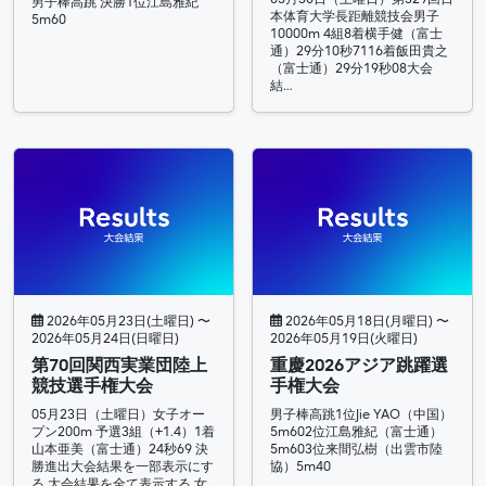
男子棒高跳 決勝1位江島雅紀
本体育大学長距離競技会男子
5m60
10000m 4組8着横手健（富士
通）29分10秒7116着飯田貴之
（富士通）29分19秒08大会
結…
2026年05月23日(土曜日) 〜
2026年05月18日(月曜日) 〜
2026年05月24日(日曜日)
2026年05月19日(火曜日)
第70回関西実業団陸上
重慶2026アジア跳躍選
競技選手権大会
手権大会
05月23日（土曜日）女子オー
男子棒高跳1位Jie YAO（中国）
プン200m 予選3組（+1.4）1着
5m602位江島雅紀（富士通）
山本亜美（富士通）24秒69 決
5m603位来間弘樹（出雲市陸
勝進出大会結果を一部表示にす
協）5m40
る 大会結果を全て表示する 女