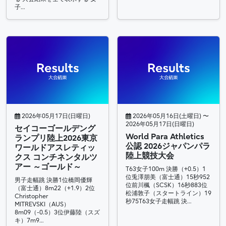
子…
2026年05月17日(日曜日)
2026年05月16日(土曜日) 〜
2026年05月17日(日曜日)
セイコーゴールデング
World Para Athletics
ランプリ陸上2026東京
公認 2026ジャパンパラ
ワールドアスレティッ
陸上競技大会
クス コンチネンタルツ
アー ～ゴールド～
T63女子100m 決勝（+0.5）1
位兎澤朋美（富士通）15秒952
男子走幅跳 決勝1位橋岡優輝
位前川楓（SCSK）16秒883位
（富士通）8m22（+1.9）2位
松浦敦子（スタートライン）19
Christopher
秒75T63女子走幅跳 決…
MITREVSKI（AUS）
8m09（-0.5）3位伊藤陸（スズ
キ）7m9…