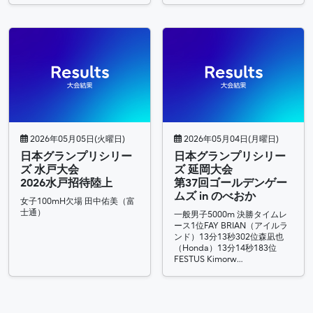
2026年05月05日(火曜日)
2026年05月04日(月曜日)
日本グランプリシリー
日本グランプリシリー
ズ 水戸大会
ズ 延岡大会
2026水戸招待陸上
第37回ゴールデンゲー
ムズ in のべおか
女子100mH欠場 田中佑美（富
士通）
一般男子5000m 決勝タイムレ
ース1位FAY BRIAN（アイルラ
ンド）13分13秒302位森凪也
（Honda）13分14秒183位
FESTUS Kimorw…