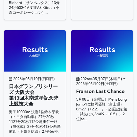
Richard（サンベルクス）13分
24秒532位ANTIPAS Kibet（小
森コーポレーション）…
2026年05月10日(日曜日)
2026年05月07日(木曜日) 〜
2026年05月09日(土曜日)
日本グランプリシリー
Franson Last Chance
ズ 大阪大会
第13回木南道孝記念陸
5月08日（金曜日）Mens Long
上競技大会
Jump1位橋岡優輝（富士通）
8m27（+2.2）⋮（公認記録 第
男子10000m 決勝1位鈴木芽吹
一試技にて8m09（+0.5））2
（トヨタ自動車）27分20秒
位Jas…
1127分20秒112位亀田仁一路
（旭化成）27分40秒413位西澤
侑真（トヨタ紡織）27分56秒…