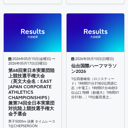
2026年05月15日(金曜日) 〜
2026年05月10日(日曜日)
2026年05月17日(日曜日)
仙台国際ハーフマラソ
第68回東日本実業団陸
ン2026
上競技選手権大会
1位四釜峻佑（ロジスティー
（英文大会名：EAST
ド）1時間01分31秒2位岡原仁
JAPAN CORPORATE
志（中電工）1時間01分46秒3
ATHLETICS
位山口 翔輝（創価大）1時間01
CHAMPIONSHIPS）
分51秒…⋮19位飯田貴之…
兼第74回全日本実業団
対抗陸上競技選手権大
会予選会
男子5000m 決勝 タイムレース
1位CHEPSERGON