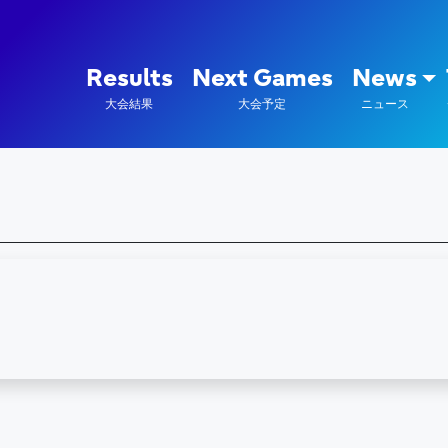
陸上競技部 – Fujitsu Sports : 富
Results
Next Games
News
大会結果
大会予定
ニュース