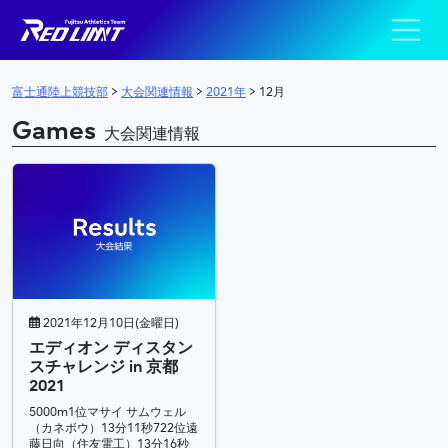
陸上競技部 – Fujits
メインナビゲーション
富士通陸上競技部
>
大会関連情報
>
2021年
>
12月
Games
大会関連情報
2021年12月10日(金曜日)
エディオン ディスタン
スチャレンジ in 京都
2021
5000m1位マサイ サムウェル
（カネボウ）13分11秒722位遠
藤日向（住友電工）13分16秒