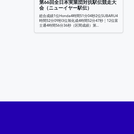
第66回全日本実業団対抗駅伝競走大
会（ニューイヤー駅伝）
総合成績1位Honda4時間51分04秒2位SUBARU4
時間52分09秒3位旭化成4時間52分47秒⋮12位富
士通4時間56分36秒（区間成績）第…