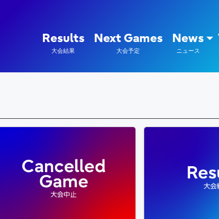
陸上競技部 – Fujitsu Sports : 富
Results
Next Games
News
大会結果
大会予定
ニュース