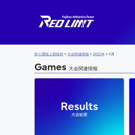
メインナビゲーション
富士通陸上競技部
>
大会関連情報
>
2022年
>
1月
Games
大会関連情報