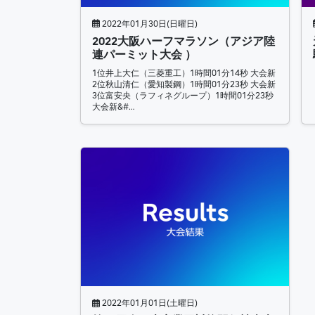
2022年01月30日(日曜日)
2022大阪ハーフマラソン（アジア陸
連パーミット大会 ）
1位井上大仁（三菱重工）1時間01分14秒 大会新
2位秋山清仁（愛知製鋼）1時間01分23秒 大会新
3位富安央（ラフィネグループ）1時間01分23秒
大会新&#…
2022年01月01日(土曜日)