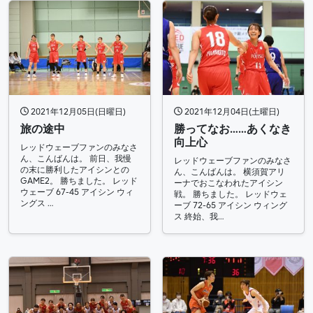
2021年12月05日(日曜日)
2021年12月04日(土曜日)
旅の途中
勝ってなお……あくなき
向上心
レッドウェーブファンのみなさ
ん、こんばんは。 前日、我慢
レッドウェーブファンのみなさ
の末に勝利したアイシンとの
ん、こんばんは。 横須賀アリ
GAME2。 勝ちました。 レッド
ーナでおこなわれたアイシン
ウェーブ 67-45 アイシン ウィ
戦。 勝ちました。 レッドウェ
ングス …
ーブ 72-65 アイシン ウィング
ス 終始、我…