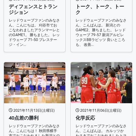
ディフェンスとトラン
トーク、トーク、トー
ジション
ク
レッドウェーブファンのみなさ
レッドウェーブファンのみなさ
ん、こんにちは。 刈谷市でお
ん、こんばんは。 新潟との
こなわれましたアランマーレと
GAME2、勝ちました。 レッド
のGAME1。 勝ちました。 レッ
ウェーブ 79-57 新潟アルビレ
ドウェーブ 71-50 プレステー
ックスBBラビッツ 良いところ
ジ・イン…
も、 改善…
2021年11月13日(土曜日)
2021年11月06日(土曜日)
40点差の勝利
化学反応
レッドウェーブファンのみなさ
レッドウェーブファンのみなさ
ん、こんにちは！ 秋田県横手
ん、こんばんは。 カルッツか
市でおこなわれました新潟との
わさきでおこなわれましたトヨ