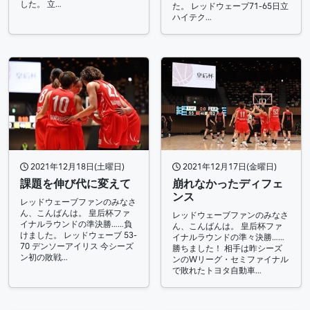
した。 立…
た。 レッドウェーブ71-65日立
ハイテク…
2021年12月18日(土曜日)
2021年12月17日(金曜日)
課題を伸び代に変えて
崩れなかったディフェ
ンス
レッドウェーブファンのみなさ
ん、こんばんは。 皇后杯ファ
レッドウェーブファンのみなさ
イナルラウンドの準決勝……負
ん、こんばんは。 皇后杯ファ
けました。 レッドウェーブ 53-
イナルラウンドの準々決勝……
70 デンソーアイリス 今シーズ
勝ちました！ 相手は昨シーズ
ン初の敗戦…
ンのWリーグ・セミファイナル
で敗れたトヨタ自動車…