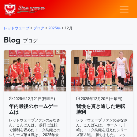
レッドウェーブ – F
メインナビゲーション
レッドウェーブ
>
ブログ
>
2025年
>
12月
Blog
ブログ
2025年12月21日(日曜日)
2025年12月20日(土曜日)
年内最後のホームゲー
我慢を貫き通した逆転
ムは
勝利
レッドウェーブファンのみなさ
レッドウェーブファンのみなさ
ん、こんばんは。 前日に逆転
ん、こんばんは。 ホーム・川
で勝利を収めたトヨタ紡織との
崎にトヨタ紡織を迎えたシリー
シリーズ第４戦は、 2025年最
ズ第３戦。 勝ちました。 レッ