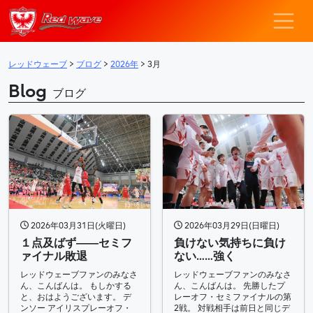
レッドウェーブ – F
メインナビゲーション
レッドウェーブ
>
ブログ
>
2026年
>
3月
Blog
ブログ
2026年03月31日(火曜日)
2026年03月29日(日曜日)
１点及ばず――セミフ
負けない気持ちに負け
ァイナル敗退
ない……強く
レッドウェーブファンのみなさ
レッドウェーブファンのみなさ
ん、こんばんは。 もしかする
ん、こんばんは。 先勝したプ
と、おはようございます。 デ
レーオフ・セミファイナルの第
ンソー アイリスプレーオフ・
2戦。 対戦相手は前日と同じデ