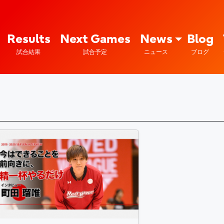
Fujitsu Sports : 富士通
Results
Next Games
News
Blog
試合結果
試合予定
ニュース
ブログ