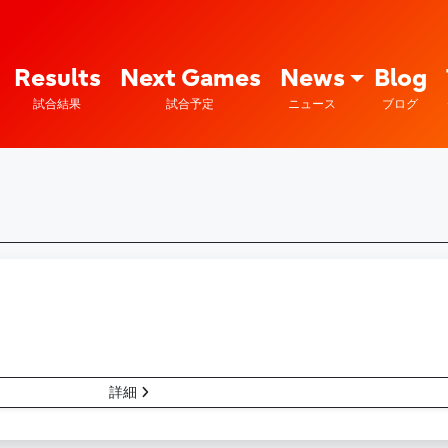
Fujitsu Sports : 富士通
Results
Next Games
News
Blog
試合結果
試合予定
ニュース
ブログ
詳細