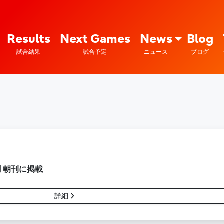
Fujitsu Sports : 富士通
Results
Next Games
News
Blog
試合結果
試合予定
ニュース
ブログ
 朝刊に掲載
詳細