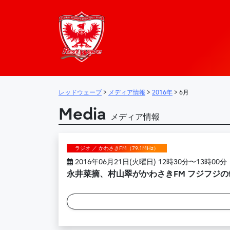
レッドウェーブ – 
メインナビゲーション
レッドウェーブ
>
メディア情報
>
2016年
>
6月
Media
メディア情報
ラジオ ／ かわさきFM（79.1MHz）
2016年06月21日(火曜日) 12時30分〜13時00分
永井菜摘、村山翠がかわさきFM フジフジのfun 