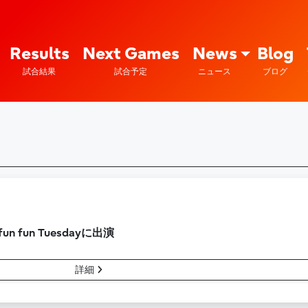
Fujitsu Sports : 富士通
Results
Next Games
News
Blog
試合結果
試合予定
ニュース
ブログ
fun Tuesdayに出演
詳細