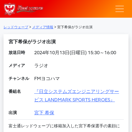
レッドウェーブ – F
メインナビゲーション
レッドウェーブ
>
メディア情報
>
宮下希保がラジオ出演
宮下希保がラジオ出演
放送日時
2024年10月13日(日曜日) 15:30～16:00
メディア
ラジオ
チャンネル
FMヨコハマ
番組名
『日立システムズエンジニアリングサー
ビス LANDMARK SPORTS HEROES』
出演
宮下 希保
富士通レッドウェーブに移籍加入した宮下希保選手の素顔に