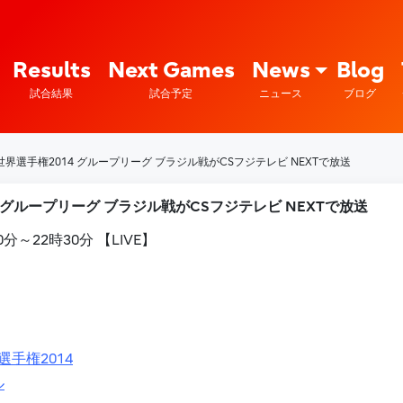
Fujitsu Sports : 富士通
Results
Next Games
News
Blog
試合結果
試合予定
ニュース
ブログ
世界選手権2014 グループリーグ ブラジル戦がCSフジテレビ NEXTで放送
 グループリーグ ブラジル戦がCSフジテレビ NEXTで放送
0分～22時30分 【LIVE】
手権2014
ル