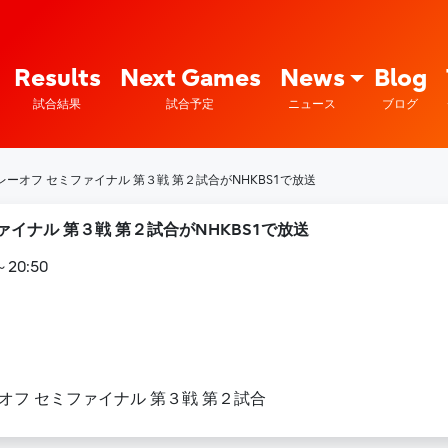
Fujitsu Sports : 富士通
Results
Next Games
News
Blog
試合結果
試合予定
ニュース
ブログ
ーオフ セミファイナル 第３戦 第２試合がNHKBS1で放送
イナル 第３戦 第２試合がNHKBS1で放送
20:50
オフ セミファイナル 第３戦 第２試合