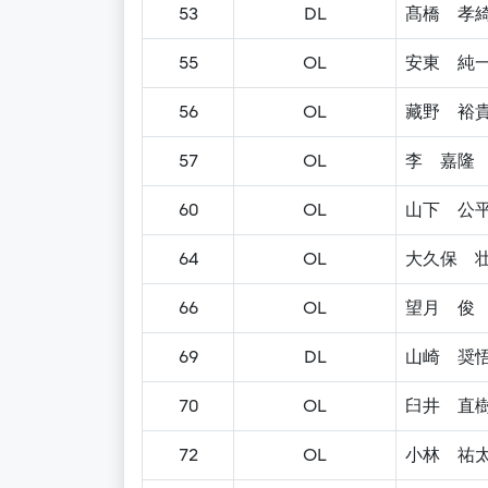
53
DL
髙橋 孝
55
OL
安東 純
56
OL
藏野 裕
57
OL
李 嘉隆
60
OL
山下 公
64
OL
大久保 
66
OL
望月 俊
69
DL
山崎 奨
70
OL
臼井 直
72
OL
小林 祐