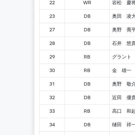
22
WR
岩松 慶
23
DB
奥田 凌
27
DB
奥野 喬
28
DB
石井 悠
29
RB
グラント
30
RB
金 雄一
31
DB
奥野 敬
32
DB
近田 優
33
RB
高口 和
34
DB
樋田 祥