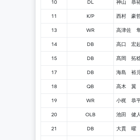
10
DL
神山 恭
11
K/P
西村 豪
13
WR
高津佐 
14
DB
高口 宏
15
DB
髙岡 拓
17
DB
海島 裕
18
QB
高木 翼
19
WR
小梶 恭
20
OLB
池田 健
21
DB
大貫 曜