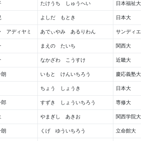
平
たけうち しゅうへい
日本福祉大
紀
よしだ もとき
日本大
ン アディヤミ
あでぃやみ あるりわん
サンディエ
一
まえの たいち
関西大
介
なかざわ こうすけ
近畿大
一朗
いもと けんいちろう
慶応義塾大
ちょう しょうき
日本大
一郎
すずき しょういちろう
専修大
生
やまぎし あきお
関西学院大
一朗
くげ ゆういちろう
立命館大