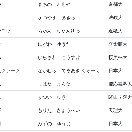
哉
まちの ともや
京都大
かつやま あきら
法政大
ンユッ
ちゃん りゃんゆっ
近畿大
太
にがわ ゆうた
立命館大
修
ひらさわ こうすけ
桜美林大
晃クラーク
なかむら てるあき くらーく
日本大
太
しばた げんた
慶応義塾大
己
まつい りき
関西学院大
平
もりた きょうへい
天理大
司
みずの ゆうじ
日本大