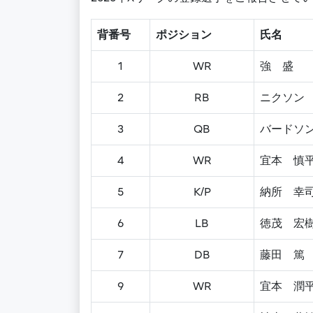
背番号
ポジション
氏名
1
WR
強 盛
2
RB
ニクソン
3
QB
バードソ
4
WR
宜本 慎
5
K/P
納所 幸
6
LB
徳茂 宏
7
DB
藤田 篤
9
WR
宜本 潤