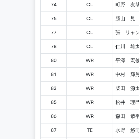
74
OL
町野 友
75
OL
勝山 晃
77
OL
張 リャ
78
OL
仁川 雄
80
WR
平澤 宏
81
WR
中村 輝
83
WR
柴田 源
85
WR
松井 理
86
WR
森田 恭
87
TE
水野 悠