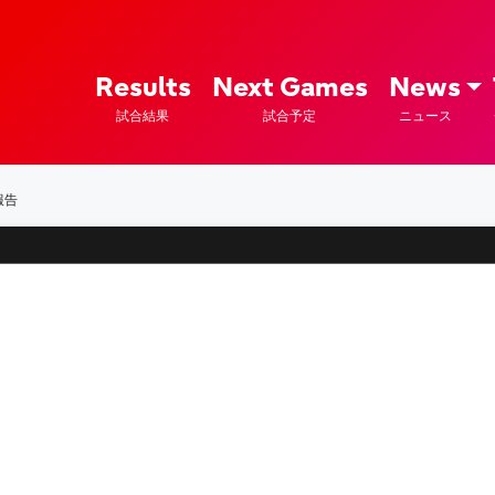
ズ – Fujitsu Sports : 富士通
Results
Next Games
News
試合結果
試合予定
ニュース
報告