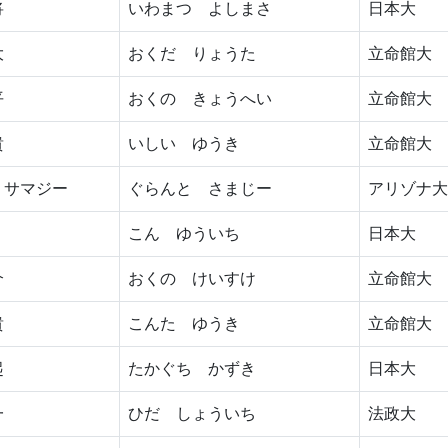
将
いわまつ よしまさ
日本大
大
おくだ りょうた
立命館大
平
おくの きょうへい
立命館大
貴
いしい ゆうき
立命館大
 サマジー
ぐらんと さまじー
アリゾナ大
こん ゆういち
日本大
介
おくの けいすけ
立命館大
貴
こんた ゆうき
立命館大
起
たかぐち かずき
日本大
一
ひだ しょういち
法政大