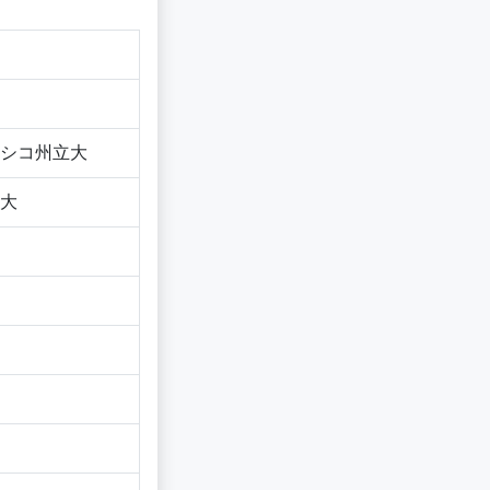
シコ州立大
大