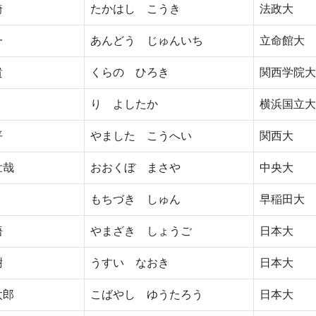
綺
たかはし こうき
法政大
一
あんどう じゅんいち
立命館大
貴
くらの ひろき
関西学院大
り よしたか
横浜国立大
平
やました こうへい
関西大
壮哉
おおくぼ まさや
中央大
もちづき しゅん
早稲田大
悟
やまざき しょうご
日本大
樹
うすい なおき
日本大
太郎
こばやし ゆうたろう
日本大