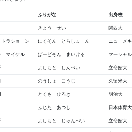
ふりがな
出身校
きょう せい
関西大
 トラショーン
にくそん とらしょーん
ニューメキ
ン マイケル
ばーどそん まいける
マーシャル
平
よしもと しんぺい
立命館大
司
のうしょ こうじ
久留米大
樹
とくも ひろき
明治大
ふじた あつし
日本体育大
平
よしもと じゅんぺい
立命館大