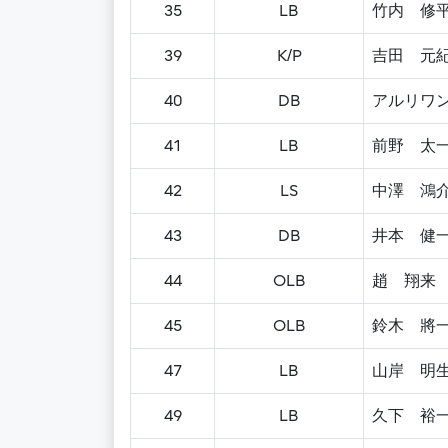
35
LB
竹内 修
39
K/P
吉田 元
40
DB
アルリワ
41
LB
前野 太
42
LS
中澤 鴻
43
DB
井本 健
44
OLB
趙 翔来
45
OLB
鈴木 將
47
LB
山岸 明
49
LB
久下 裕