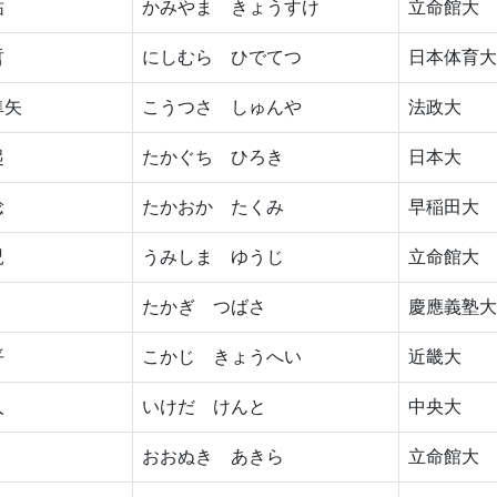
祐
かみやま きょうすけ
立命館大
哲
にしむら ひでてつ
日本体育大
隼矢
こうつさ しゅんや
法政大
起
たかぐち ひろき
日本大
稔
たかおか たくみ
早稲田大
児
うみしま ゆうじ
立命館大
たかぎ つばさ
慶應義塾大
平
こかじ きょうへい
近畿大
人
いけだ けんと
中央大
おおぬき あきら
立命館大