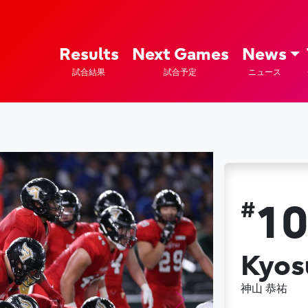
ズ – Fujitsu Sports : 富士通
Results
Next Games
News
試合結果
試合予定
ニュース
#
1
Kyos
神山 恭祐
Next