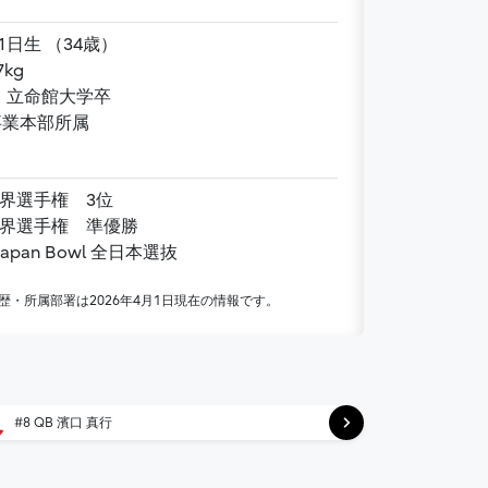
1991年09月21日生 （34歳）
／ 107kg
大阪府出身 ／ 立命館大学卒
il事業本部所属
回世界選手権 3位
回世界選手権 準優勝
 Japan Bowl 全日本選抜
歴・所属部署は2026年4月1日現在の情報です。
#8 QB 濱口 真行