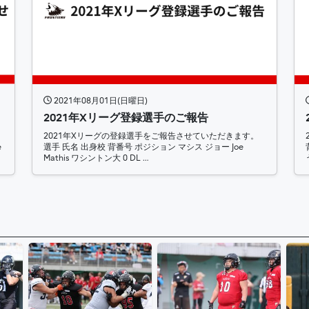
2021年08月01日(日曜日)
2021年Xリーグ登録選手のご報告
2021年Xリーグの登録選手をご報告させていただきます。
e
選手 氏名 出身校 背番号 ポジション マシス ジョー Joe
Mathis ワシントン大 0 DL …