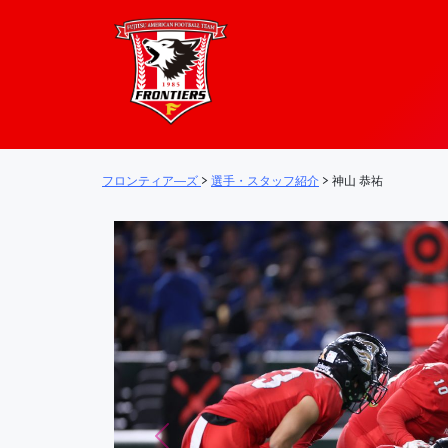
フロンティア―
メインナビゲーション
フロンティア―ズ
>
選手・スタッフ紹介
>
神山 恭祐
Previous