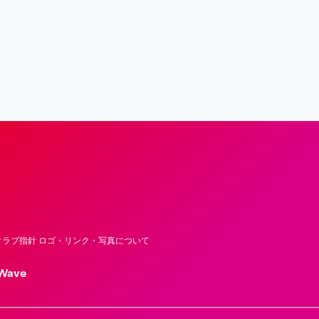
フロンティア―ズ – Fujitsu Sports : 富士
ラブ指針 ロゴ・リンク・写真について
Wave