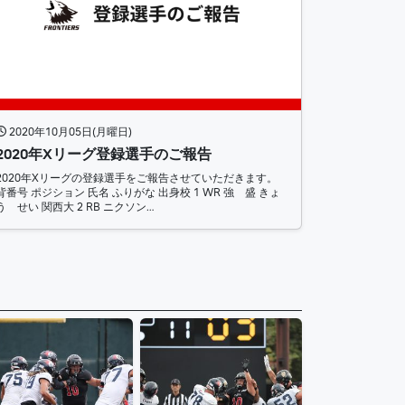
2020年10月05日(月曜日)
2020年Xリーグ登録選手のご報告
2020年Xリーグの登録選手をご報告させていただきます。
背番号 ポジション 氏名 ふりがな 出身校 1 WR 強 盛 きょ
う せい 関西大 2 RB ニクソン…