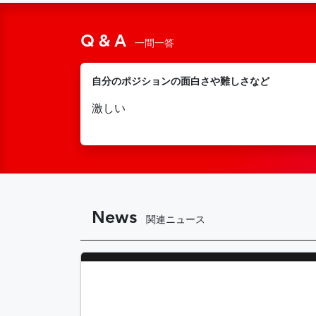
Q & A
一問一答
自分のポジションの面白さや難しさなど
激しい
News
関連ニュース