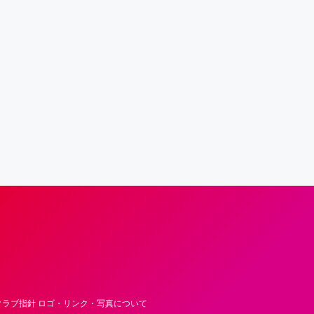
フロンティア―ズ – Fujitsu Sports : 富士
ラブ指針 ロゴ・リンク・写真について