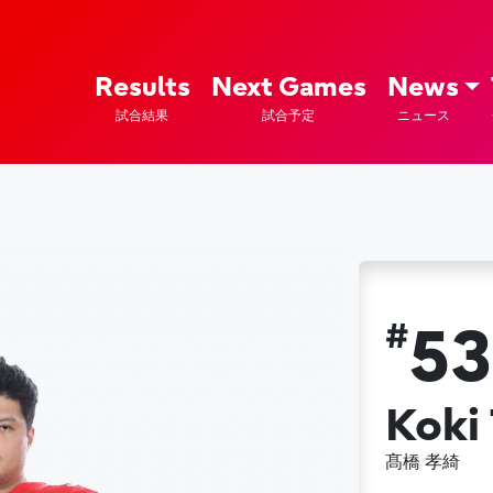
ズ – Fujitsu Sports : 富士通
Results
Next Games
News
試合結果
試合予定
ニュース
#
5
Koki
髙橋 孝綺