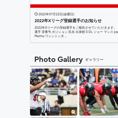
2022年07月22日(金曜日)
2022年Xリーグ登録選手のお知らせ
2022年Xリーグの登録選手をご報告させていただきます。
選手 背番号 ポジション 氏名 出身校 0 DL ジョー マシス Jo
Mathis ワシントン大 …
Photo Gallery
ギャラリー