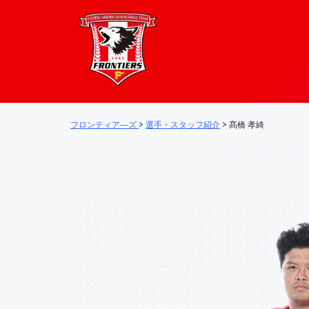
フロンティア―
メインナビゲーション
フロンティア―ズ
>
選手・スタッフ紹介
>
髙橋 孝綺