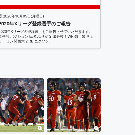
2020年10月05日(月曜日)
2020年Xリーグ登録選手のご報告
2020年Xリーグの登録選手をご報告させていただきます。
背番号 ポジション 氏名 ふりがな 出身校 1 WR 強 盛 きょ
う せい 関西大 2 RB ニクソン…