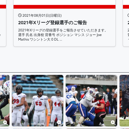
2021年08月01日(日曜日)
2021年Xリーグ登録選手のご報告
2021年Xリーグの登録選手をご報告させていただきます。
e
選手 氏名 出身校 背番号 ポジション マシス ジョー Joe
Mathis ワシントン大 0 DL …