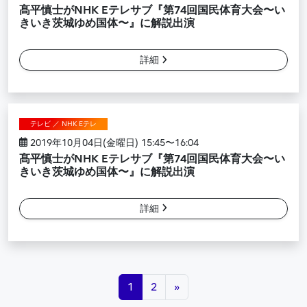
髙平慎士がNHK Eテレサブ『第74回国民体育大会〜い
きいき茨城ゆめ国体〜』に解説出演
詳細
テレビ ／ NHK Eテレ
2019年10月04日(金曜日) 15:45〜16:04
髙平慎士がNHK Eテレサブ『第74回国民体育大会〜い
きいき茨城ゆめ国体〜』に解説出演
詳細
投稿ナビゲーション
1
2
»