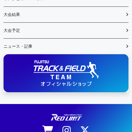
大会結果
大会予定
ニュース・記事
陸上競技