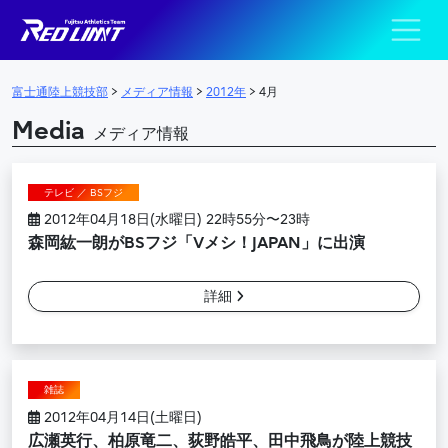
陸上競技部 – Fujits
メインナビゲーション
富士通陸上競技部
>
メディア情報
>
2012年
>
4月
Media
メディア情報
テレビ ／ BSフジ
2012年04月18日(水曜日) 22時55分〜23時
森岡紘一朗がBSフジ「Vメシ！JAPAN」に出演
詳細
雑誌
2012年04月14日(土曜日)
広瀬英行、柏原竜二、荻野皓平、田中飛鳥が陸上競技