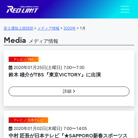
陸上競技部 – Fujits
メインナビゲーション
富士通陸上競技部
>
メディア情報
>
2020年
>
1月
Media
メディア情報
テレビ ／ TBS
2020年01月25日(土曜日) 7:00〜7:30
鈴木 雄介がTBS『東京VICTORY』に出演
詳細
テレビ ／ 日本テレビ
2020年01月02日(木曜日) 7:00〜14:05
中村 匠吾が日本テレビ『★SAPPORO新春スポーツス