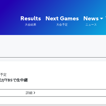
陸上競技部 – Fujitsu Sports : 富
Results
Next Games
News
大会結果
大会予定
ニュース
 予定
がTBSで生中継
詳細