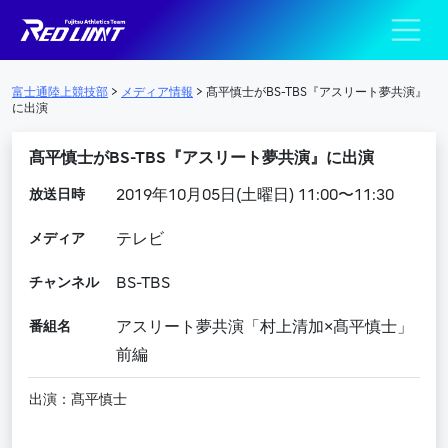
陸上競技部 – Fujits
メインナビゲーション
富士通陸上競技部
>
メディア情報
>
髙平慎士がBS-TBS『アスリート夢共演』
に出演
髙平慎士がBS-TBS『アスリート夢共演』に出演
放送日時
2019年10月05日(土曜日) 11:00〜11:30
メディア
テレビ
チャンネル
BS-TBS
番組名
アスリート夢共演「村上清加×髙平慎士」
前編
出演：髙平慎士