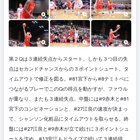
第２Qは３連続失点からスタート。しかも３つ目の失
点はセカンドチャンスからの３ポイントシュート。タ
イムアウトで修正を図る。#81宮下から#8テミトペに
つながるプレーでこのQの得点を動かすが、ファウル
が重なり、またも３連続失点。中盤には#9赤木と#81
宮下のコンビネーションと、#27江良の速攻が決まっ
て、シャンソン化粧品にタイムアウトを取らせる。終
盤には#27江良と#9赤木が立て続けに３ポイントシュ
ートを沈め、#13安江もドライブで続いて３連続得