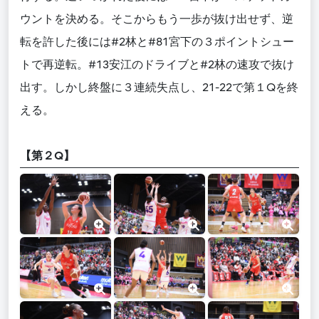
ウントを決める。そこからもう一歩が抜け出せず、逆
転を許した後には#2林と#81宮下の３ポイントシュー
トで再逆転。#13安江のドライブと#2林の速攻で抜け
出す。しかし終盤に３連続失点し、21-22で第１Qを終
える。
【第２Q】