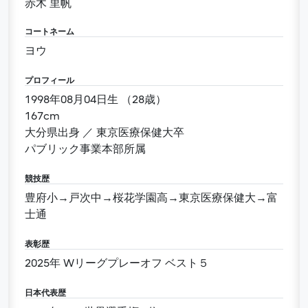
赤木 里帆
コートネーム
ヨウ
プロフィール
1998年08月04日生 （28歳）
167cm
大分県出身 ／ 東京医療保健大卒
パブリック事業本部所属
競技歴
豊府小→戸次中→桜花学園高→東京医療保健大→富
士通
表彰歴
2025年 Wリーグプレーオフ ベスト５
日本代表歴