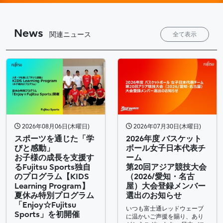
News
関連ニュース
全て表示
2026年08月06日(木曜日)
2026年07月30日(木曜日)
スポーツを通じた「学
2026年度 バスケット
びと感動」
ボール女子日本代表チ
お子様の成長を支援す
ーム
るFujitsu Sports独自
第20回アジア競技大会
のプログラム【KIDS
（2026/愛知・名古
Learning Program】
屋）大会登録メンバー
夏休み特別プログラム
選出のお知らせ
「Enjoy☆Fujitsu
いつも富士通レッドウェーブ
Sports」を初開催
に温かいご声援を賜り、あり