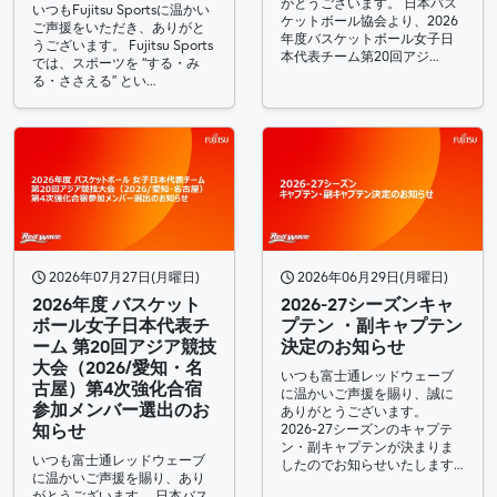
がとうございます。 日本バス
いつもFujitsu Sportsに温かい
ケットボール協会より、2026
ご声援をいただき、ありがと
年度バスケットボール女子日
うございます。 Fujitsu Sports
本代表チーム第20回アジ…
では、スポーツを “する・み
る・ささえる” とい…
2026年07月27日(月曜日)
2026年06月29日(月曜日)
2026年度 バスケット
2026-27シーズンキャ
ボール女子日本代表チ
プテン ・副キャプテン
ーム 第20回アジア競技
決定のお知らせ
大会（2026/愛知・名
いつも富士通レッドウェーブ
古屋）第4次強化合宿
に温かいご声援を賜り、誠に
参加メンバー選出のお
ありがとうございます。
知らせ
2026-27シーズンのキャプテ
ン・副キャプテンが決まりま
いつも富士通レッドウェーブ
したのでお知らせいたします…
に温かいご声援を賜り、あり
がとうございます。 日本バス