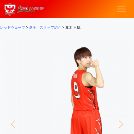
レッドウェーブ – F
メインナビゲーション
レッドウェーブ
>
選手・スタッフ紹介
>
赤木 里帆
Previous
Next