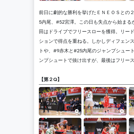
前日に劇的な勝利を挙げたＥＮＥＯＳとの２巡
5内尾、#52宮澤。この日も失点から始まる
田はドライブでフリースローを獲得。リード
ションで得点を重ねる。しかしディフェンス
トや、#9赤木と#25内尾のジャンプシュ
ンプシュートで抜け出すが、最後はフリースロ
【第２Q】