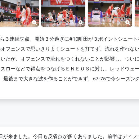
ら３連続失点。開始３分過ぎに#10町田が３ポイントシュートを
のオフェンスで思いきりよくシュートを打てず、流れを作れな
ていたが、オフェンスで流れをつくれないことが影響し、つい
スローなどで得点をつなげるＥＮＥＯＳに対し、レッドウェーブ
、最後まで大きな波を作ることができず、67-75で今シーズン
日が来ました。今日も反省点が多くありました。前半はディフ