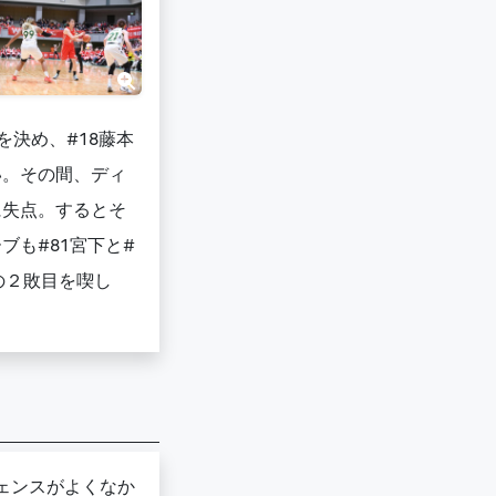
決め、#18藤本
い。その間、ディ
に失点。するとそ
も#81宮下と#
の２敗目を喫し
ェンスがよくなか