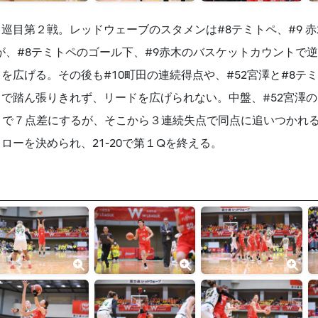
目第２戦。レッドウェーブのスタメンは#8テミトペ、#9 赤木
が、#8テミトペのゴール下、#9赤木のバスケットカウントで逆
を広げる。その後も#10町田の連続得点や、#52宮澤と#8テ
で踏ん張りきれず、リードを広げられない。中盤、#52宮澤
ートで７点差にするが、そこから３連続失点で同点に追いつかれる
ーを決められ、21-20で第１Qを終える。