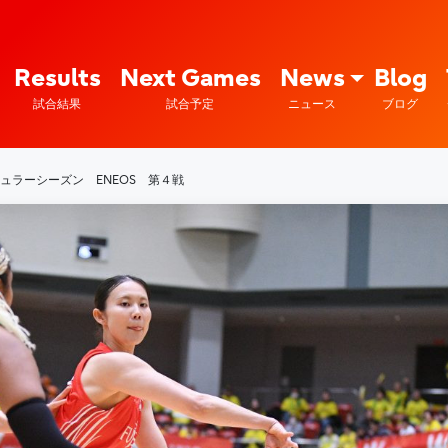
Fujitsu Sports : 富士通
Results
Next Games
News
Blog
試合結果
試合予定
ニュース
ブログ
レギュラーシーズン ENEOS 第４戦