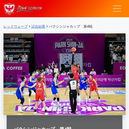
レッドウェーブ – F
メインナビゲーション
レッドウェーブ
>
試合結果
>
パクシンジャカップ 第4戦