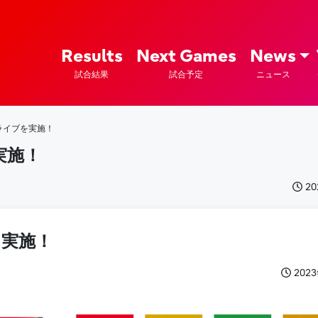
ズ – Fujitsu Sports : 富士通
Results
Next Games
News
試合結果
試合予定
ニュース
ライブを実施！
実施！
2
を実施！
202