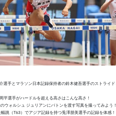
木雄介選手とマラソン日本記録保持者の鈴木健吾選手のストライ
川周平選手がハードルを超える高さはこんな高さ！
レーのウォルシュ ジュリアンにバトンを渡す写真を撮ってみよう
幅跳（T63）でアジア記録を持つ兎澤朋美選手の記録を体感！