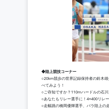
◆陸上競技コーナー
○20km競歩の世界記録保持者の鈴
べてみよう！
○ご存知ですか？110mハードルの石
○あなたもリレー選手に！4×400リ
○走幅跳の橋岡優輝選手、パラ陸上の走