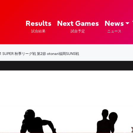
ズ – Fujitsu Sports : 富士通
Results
Next Games
News
試合結果
試合予定
ニュース
SUPER 秋季リーグ戦 第2節 otonari福岡SUNS戦