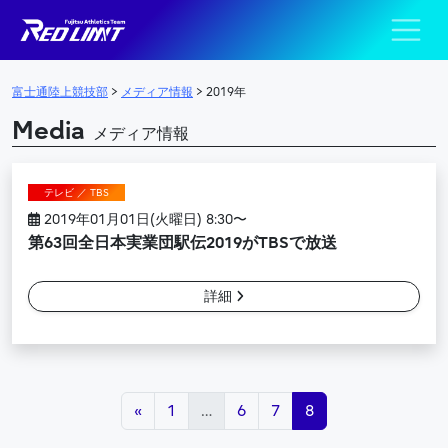
陸上競技部 – Fujits
メインナビゲーション
富士通陸上競技部
>
メディア情報
>
2019年
Media
メディア情報
テレビ ／ TBS
2019年01月01日(火曜日) 8:30〜
第63回全日本実業団駅伝2019がTBSで放送
詳細
投稿ナビゲーション
«
1
…
6
7
8