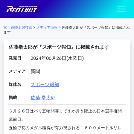
陸上競技部 – Fujits
メインナビゲーション
富士通陸上競技部
>
メディア情報
>
佐藤拳太郎が『スポーツ報知』に掲載され
ます
佐藤拳太郎が『スポーツ報知』に掲載されます
発売日
2024年06月26日(水曜日)
メディア
新聞
媒体名
スポーツ報知
掲載
佐藤 拳太郎
６月２６日はパリ五輪開幕まで１か月＆陸上の日本選手権開
幕前日。
五輪で初のメダル獲得が有力視される１６００メートルリレ